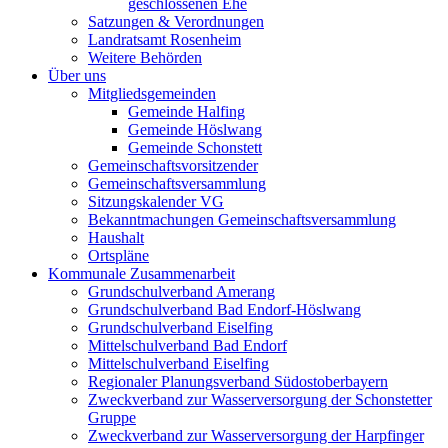
geschlossenen Ehe
Satzungen & Verordnungen
Landratsamt Rosenheim
Weitere Behörden
Über uns
Mitgliedsgemeinden
Gemeinde Halfing
Gemeinde Höslwang
Gemeinde Schonstett
Gemeinschaftsvorsitzender
Gemeinschaftsversammlung
Sitzungskalender VG
Bekanntmachungen Gemeinschaftsversammlung
Haushalt
Ortspläne
Kommunale Zusammenarbeit
Grundschulverband Amerang
Grundschulverband Bad Endorf-Höslwang
Grundschulverband Eiselfing
Mittelschulverband Bad Endorf
Mittelschulverband Eiselfing
Regionaler Planungsverband Südostoberbayern
Zweckverband zur Wasserversorgung der Schonstetter
Gruppe
Zweckverband zur Wasserversorgung der Harpfinger