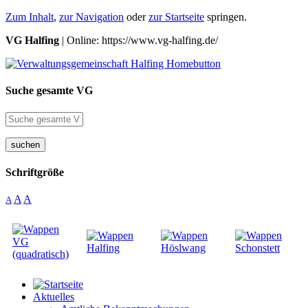
Zum Inhalt
,
zur Navigation
oder
zur Startseite
springen.
VG Halfing
| Online: https://www.vg-halfing.de/
Suche gesamte VG
suchen
Schriftgröße
A
A
A
Aktuelles