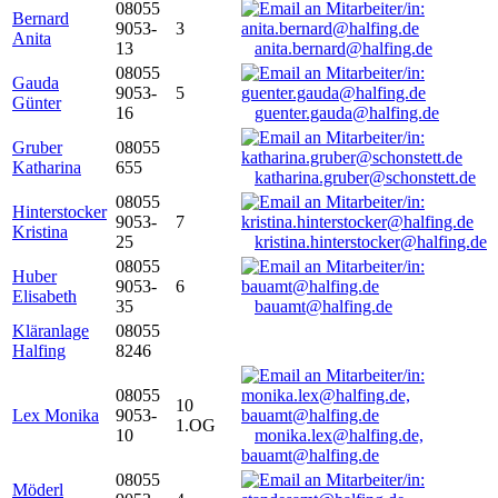
08055
Bernard
9053-
3
Anita
13
anita.bernard@halfing.de
08055
Gauda
9053-
5
Günter
16
guenter.gauda@halfing.de
Gruber
08055
Katharina
655
katharina.gruber@schonstett.de
08055
Hinterstocker
9053-
7
Kristina
25
kristina.hinterstocker@halfing.de
08055
Huber
9053-
6
Elisabeth
35
bauamt@halfing.de
Kläranlage
08055
Halfing
8246
08055
10
Lex Monika
9053-
1.OG
10
monika.lex@halfing.de,
bauamt@halfing.de
08055
Möderl