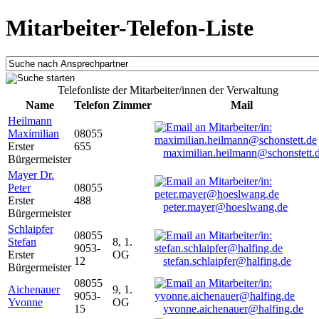
Mitarbeiter-Telefon-Liste
Telefonliste der Mitarbeiter/innen der Verwaltung
Name
Telefon
Zimmer
Mail
Heilmann
Maximilian
08055
Erster
655
maximilian.heilmann@schonstett.
Bürgermeister
Mayer Dr.
Peter
08055
Erster
488
peter.mayer@hoeslwang.de
Bürgermeister
Schlaipfer
08055
Stefan
8, 1.
9053-
Erster
OG
12
stefan.schlaipfer@halfing.de
Bürgermeister
08055
Aichenauer
9, 1.
9053-
Yvonne
OG
15
yvonne.aichenauer@halfing.de