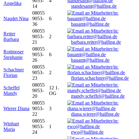
9053-
4
Angelika
14
standesamt@halfing.de
08055
Naudet Nina
9053-
6
36
bauamt@halfing.de
08055
Reiter
9053-
2
Barbara
21
barbara.reiter@halfing.de
08055
Rottmoser
9053-
6
Stephanie
26
bauamt@halfing.de
08055
Schachner
9053-
2
Florian
23
florian.schachner@halfing.de
08055
Scheffel
12 1.
9053-
Mandy
OG
20
mandy.scheffel@halfing.de
08055
Wierer Diana
9053-
3
22
diana.wierer@halfing.de
08055
Winhart
9053-
1
Maria
24
ewo@halfing.de