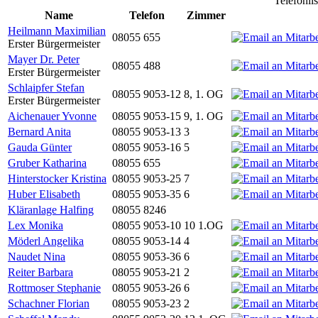
Telefonli
Name
Telefon
Zimmer
Heilmann Maximilian
08055 655
Erster Bürgermeister
Mayer Dr. Peter
08055 488
Erster Bürgermeister
Schlaipfer Stefan
08055 9053-12
8, 1. OG
Erster Bürgermeister
Aichenauer Yvonne
08055 9053-15
9, 1. OG
Bernard Anita
08055 9053-13
3
Gauda Günter
08055 9053-16
5
Gruber Katharina
08055 655
Hinterstocker Kristina
08055 9053-25
7
Huber Elisabeth
08055 9053-35
6
Kläranlage Halfing
08055 8246
Lex Monika
08055 9053-10
10 1.OG
Möderl Angelika
08055 9053-14
4
Naudet Nina
08055 9053-36
6
Reiter Barbara
08055 9053-21
2
Rottmoser Stephanie
08055 9053-26
6
Schachner Florian
08055 9053-23
2