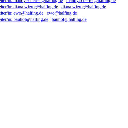
mandy.scheffel@halfing.de
diana.wierer@halfing.de
ewo@halfing.de
bauhof@halfing.de