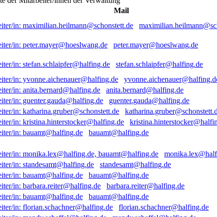
ste der Mitarbeiter/innen der Verwaltung
Mail
maximilian.heilmann@sch
peter.mayer@hoeslwang.de
stefan.schlaipfer@halfing.de
yvonne.aichenauer@halfing.d
anita.bernard@halfing.de
guenter.gauda@halfing.de
katharina.gruber@schonstett.
kristina.hinterstocker@halfi
bauamt@halfing.de
monika.lex@half
standesamt@halfing.de
bauamt@halfing.de
barbara.reiter@halfing.de
bauamt@halfing.de
florian.schachner@halfing.de