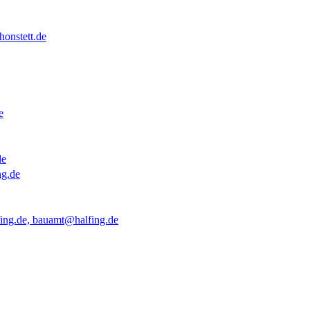
onstett.de
e
de
ng.de
ing.de, bauamt@halfing.de