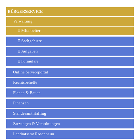
BÜRGERSERVICE
Verwaltung
Mitarbeiter
Sachgebiete
Aufgaben
Formulare
Online Serviceportal
Rechtsbehelfe
Planen & Bauen
Finanzen
Standesamt Halfing
Satzungen & Verordnungen
Landratsamt Rosenheim