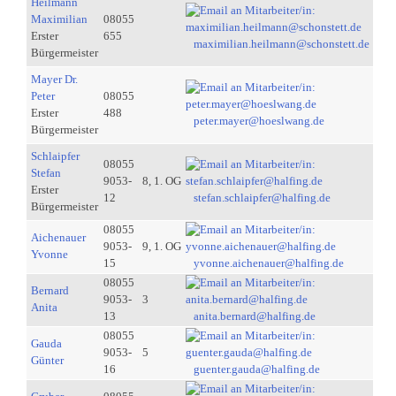
Heilmann
Maximilian
08055
Erster
655
maximilian.heilmann@schonstett.de
Bürgermeister
Mayer Dr.
Peter
08055
Erster
488
peter.mayer@hoeslwang.de
Bürgermeister
Schlaipfer
08055
Stefan
9053-
8, 1. OG
Erster
12
stefan.schlaipfer@halfing.de
Bürgermeister
08055
Aichenauer
9053-
9, 1. OG
Yvonne
15
yvonne.aichenauer@halfing.de
08055
Bernard
9053-
3
Anita
13
anita.bernard@halfing.de
08055
Gauda
9053-
5
Günter
16
guenter.gauda@halfing.de