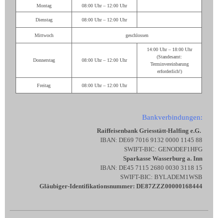
Montag
08:00 Uhr – 12:00 Uhr
Dienstag
08:00 Uhr – 12:00 Uhr
Mittwoch
geschlossen
14:00 Uhr – 18:00 Uhr
(Standesamt:
Donnerstag
08:00 Uhr – 12:00 Uhr
Terminvereinbarung
erforderlich!)
Freitag
08:00 Uhr – 12:00 Uhr
Bankverbindungen:
Raiffeisenbank Griesstätt-Halfing e.G.
IBAN: DE69 7016 9132 0000 1145 88
SWIFT-BIC: GENODEF1HFG
Sparkasse Wasserburg a. Inn
IBAN: DE45 7115 2680 0030 3118 15
SWIFT-BIC: BYLADEM1WSB
Gläubiger-Identifikationsnummer: DE87ZZZ00000168444