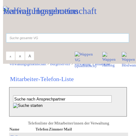
Zum Inhalt
,
zur Navigation
oder
zur Startseite
springen.
suchen
A
A
A
Sie sind hier:
Verwaltungsgemeinschaft
>
Bürgerservice
>
Verwaltung
>
Mitarbeiter
Mitarbeiter-Telefon-Liste
Telefonliste der Mitarbeiter/innen der Verwaltung
Name
Telefon
Zimmer
Mail