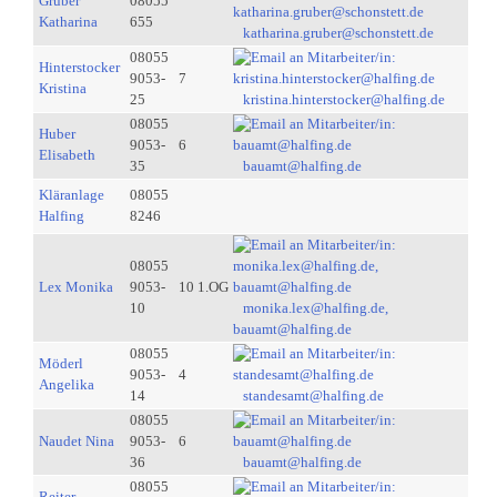
Gruber
08055
Katharina
655
katharina.gruber@schonstett.de
08055
Hinterstocker
9053-
7
Kristina
25
kristina.hinterstocker@halfing.de
08055
Huber
9053-
6
Elisabeth
35
bauamt@halfing.de
Kläranlage
08055
Halfing
8246
08055
Lex Monika
9053-
10 1.OG
10
monika.lex@halfing.de,
bauamt@halfing.de
08055
Möderl
9053-
4
Angelika
14
standesamt@halfing.de
08055
Naudet Nina
9053-
6
36
bauamt@halfing.de
08055
Reiter