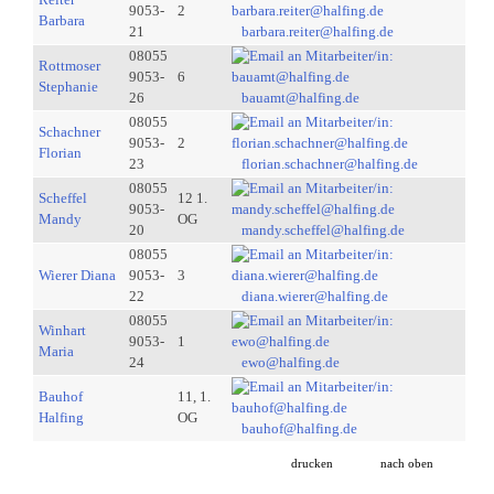
9053-
2
Barbara
21
barbara.reiter@halfing.de
08055
Rottmoser
9053-
6
Stephanie
26
bauamt@halfing.de
08055
Schachner
9053-
2
Florian
23
florian.schachner@halfing.de
08055
Scheffel
12 1.
9053-
Mandy
OG
20
mandy.scheffel@halfing.de
08055
Wierer Diana
9053-
3
22
diana.wierer@halfing.de
08055
Winhart
9053-
1
Maria
24
ewo@halfing.de
Bauhof
11, 1.
Halfing
OG
bauhof@halfing.de
drucken
nach oben