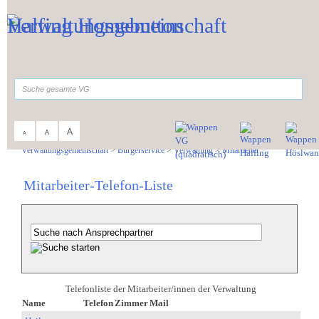
Zum Inhalt
,
zur Navigation
oder
zur Startseite
springen.
suchen
A
A
A
Sie sind hier:
Verwaltungsgemeinschaft
>
Bürgerservice
>
Verwaltung
>
Mitarbeiter
Mitarbeiter-Telefon-Liste
Telefonliste der Mitarbeiter/innen der Verwaltung
Name
Telefon
Zimmer
Mail