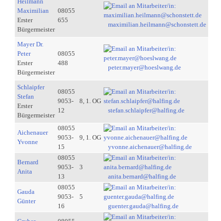
Heilmann
Maximilian
08055
Erster
655
maximilian.heilmann@schonstett.de
Bürgermeister
Mayer Dr.
Peter
08055
Erster
488
peter.mayer@hoeslwang.de
Bürgermeister
Schlaipfer
08055
Stefan
9053-
8, 1. OG
Erster
12
stefan.schlaipfer@halfing.de
Bürgermeister
08055
Aichenauer
9053-
9, 1. OG
Yvonne
15
yvonne.aichenauer@halfing.de
08055
Bernard
9053-
3
Anita
13
anita.bernard@halfing.de
08055
Gauda
9053-
5
Günter
16
guenter.gauda@halfing.de