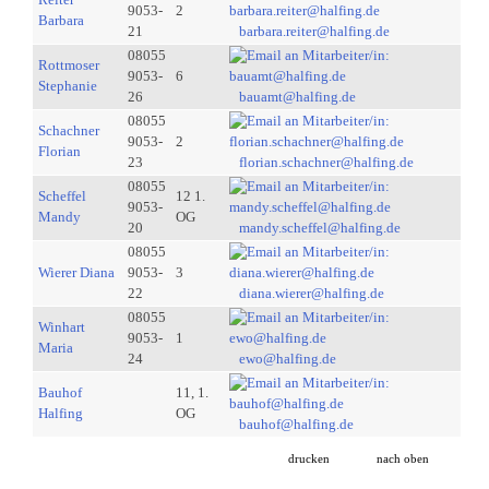
9053-
2
Barbara
21
barbara.reiter@halfing.de
08055
Rottmoser
9053-
6
Stephanie
26
bauamt@halfing.de
08055
Schachner
9053-
2
Florian
23
florian.schachner@halfing.de
08055
Scheffel
12 1.
9053-
Mandy
OG
20
mandy.scheffel@halfing.de
08055
Wierer Diana
9053-
3
22
diana.wierer@halfing.de
08055
Winhart
9053-
1
Maria
24
ewo@halfing.de
Bauhof
11, 1.
Halfing
OG
bauhof@halfing.de
drucken
nach oben