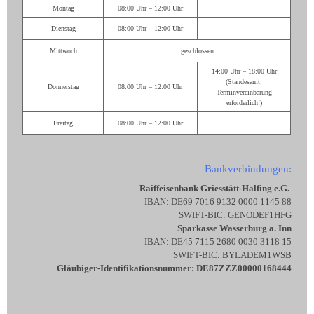
Montag
08:00 Uhr – 12:00 Uhr
Dienstag
08:00 Uhr – 12:00 Uhr
Mittwoch
geschlossen
14:00 Uhr – 18:00 Uhr
(Standesamt:
Donnerstag
08:00 Uhr – 12:00 Uhr
Terminvereinbarung
erforderlich!)
Freitag
08:00 Uhr – 12:00 Uhr
Bankverbindungen:
Raiffeisenbank Griesstätt-Halfing e.G.
IBAN: DE69 7016 9132 0000 1145 88
SWIFT-BIC: GENODEF1HFG
Sparkasse Wasserburg a. Inn
IBAN: DE45 7115 2680 0030 3118 15
SWIFT-BIC: BYLADEM1WSB
Gläubiger-Identifikationsnummer: DE87ZZZ00000168444