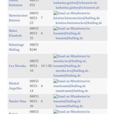
Gruber
08055
Katharina
655
katharina.gruber@schonstett.de
08055
Hinterstocker
9053-
7
Kristina
25
kristina.hinterstocker@halfing.de
08055
Huber
9053-
6
Elisabeth
35
bauamt@halfing.de
Kläranlage
08055
Halfing
8246
08055
Lex Monika
9053-
10 1.OG
10
monika.lex@halfing.de,
bauamt@halfing.de
08055
Möderl
9053-
4
Angelika
14
standesamt@halfing.de
08055
Naudet Nina
9053-
6
36
bauamt@halfing.de
08055
Reiter