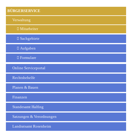
BÜRGERSERVICE
Verwaltung
Mitarbeiter
Sachgebiete
Aufgaben
Formulare
Online Serviceportal
Rechtsbehelfe
Planen & Bauen
Finanzen
Standesamt Halfing
Satzungen & Verordnungen
Landratsamt Rosenheim