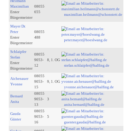
Heilmann
Maximilian
08055
Erster
655
maximilian.heilmann@schonstett.de
Bürgermeister
Mayer Dr.
Peter
08055
Erster
488
peter.mayer@hoeslwang.de
Bürgermeister
Schlaipfer
08055
Stefan
9053-
8, 1. OG
Erster
12
stefan.schlaipfer@halfing.de
Bürgermeister
08055
Aichenauer
9053-
9, 1. OG
Yvonne
15
yvonne.aichenauer@halfing.de
08055
Bernard
9053-
3
Anita
13
anita.bernard@halfing.de
08055
Gauda
9053-
5
Günter
16
guenter.gauda@halfing.de