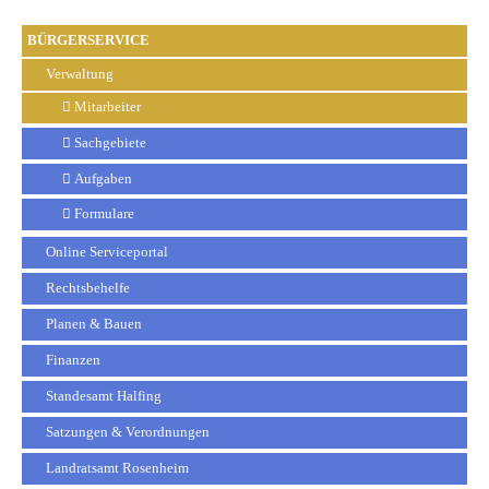
BÜRGERSERVICE
Verwaltung
Mitarbeiter
Sachgebiete
Aufgaben
Formulare
Online Serviceportal
Rechtsbehelfe
Planen & Bauen
Finanzen
Standesamt Halfing
Satzungen & Verordnungen
Landratsamt Rosenheim