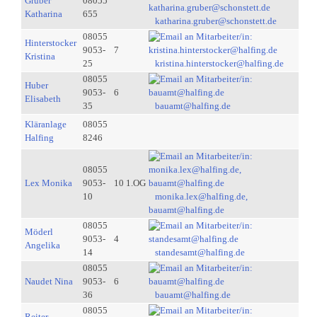
Gruber
08055
Katharina
655
katharina.gruber@schonstett.de
08055
Hinterstocker
9053-
7
Kristina
25
kristina.hinterstocker@halfing.de
08055
Huber
9053-
6
Elisabeth
35
bauamt@halfing.de
Kläranlage
08055
Halfing
8246
08055
Lex Monika
9053-
10 1.OG
10
monika.lex@halfing.de,
bauamt@halfing.de
08055
Möderl
9053-
4
Angelika
14
standesamt@halfing.de
08055
Naudet Nina
9053-
6
36
bauamt@halfing.de
08055
Reiter