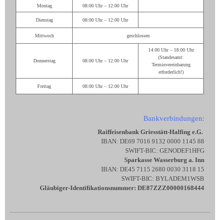
Montag
08:00 Uhr – 12:00 Uhr
Dienstag
08:00 Uhr – 12:00 Uhr
Mittwoch
geschlossen
14:00 Uhr – 18:00 Uhr
(Standesamt:
Donnerstag
08:00 Uhr – 12:00 Uhr
Terminvereinbarung
erforderlich!)
Freitag
08:00 Uhr – 12:00 Uhr
Bankverbindungen:
Raiffeisenbank Griesstätt-Halfing e.G.
IBAN: DE69 7016 9132 0000 1145 88
SWIFT-BIC: GENODEF1HFG
Sparkasse Wasserburg a. Inn
IBAN: DE45 7115 2680 0030 3118 15
SWIFT-BIC: BYLADEM1WSB
Gläubiger-Identifikationsnummer: DE87ZZZ00000168444