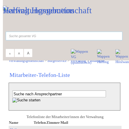
Zum Inhalt
,
zur Navigation
oder
zur Startseite
springen.
suchen
A
A
A
Sie sind hier:
Verwaltungsgemeinschaft
>
Bürgerservice
>
Verwaltung
>
Mitarbeiter
Mitarbeiter-Telefon-Liste
Telefonliste der Mitarbeiter/innen der Verwaltung
Name
Telefon
Zimmer
Mail