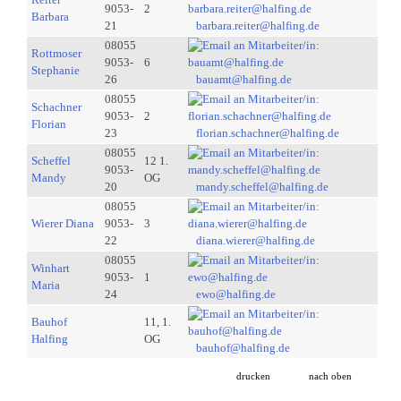
9053-
2
Barbara
21
barbara.reiter@halfing.de
08055
Rottmoser
9053-
6
Stephanie
26
bauamt@halfing.de
08055
Schachner
9053-
2
Florian
23
florian.schachner@halfing.de
08055
Scheffel
12 1.
9053-
Mandy
OG
20
mandy.scheffel@halfing.de
08055
Wierer Diana
9053-
3
22
diana.wierer@halfing.de
08055
Winhart
9053-
1
Maria
24
ewo@halfing.de
Bauhof
11, 1.
Halfing
OG
bauhof@halfing.de
drucken
nach oben