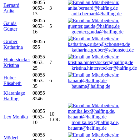
08055
Bernard
9053-
3
Anita
13
anita.bernard@halfing.de
08055
Gauda
9053-
5
Günter
16
guenter.gauda@halfing.de
Gruber
08055
Katharina
655
katharina.gruber@schonstett.de
08055
Hinterstocker
9053-
7
Kristina
25
kristina.hinterstocker@halfing.de
08055
Huber
9053-
6
Elisabeth
35
bauamt@halfing.de
Kläranlage
08055
Halfing
8246
08055
10
Lex Monika
9053-
1.OG
10
monika.lex@halfing.de,
bauamt@halfing.de
08055
Möderl