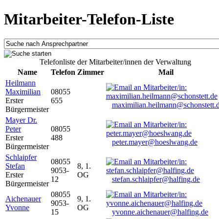
Mitarbeiter-Telefon-Liste
Telefonliste der Mitarbeiter/innen der Verwaltung
Name
Telefon
Zimmer
Mail
Heilmann
Maximilian
08055
Erster
655
maximilian.heilmann@schonstett.
Bürgermeister
Mayer Dr.
Peter
08055
Erster
488
peter.mayer@hoeslwang.de
Bürgermeister
Schlaipfer
08055
Stefan
8, 1.
9053-
Erster
OG
12
stefan.schlaipfer@halfing.de
Bürgermeister
08055
Aichenauer
9, 1.
9053-
Yvonne
OG
15
yvonne.aichenauer@halfing.de