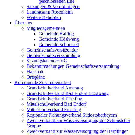
geschlossenen Ehe
Satzungen & Verordnungen
Landratsamt Rosenheim
Weitere Behörden
Über uns
Mitgliedsgemeinden
Gemeinde Halfing
Gemeinde Höslwang
Gemeinde Schonstett
Gemeinschaftsvorsitzender
Gemeinschaftsversammlung
Sitzungskalender VG
Bekanntmachungen Gemeinschaftsversammlung
Haushalt
Ortspläne
Kommunale Zusammenarbeit
Grundschulverband Amerang
Grundschulverband Bad Endorf-Höslwang
Grundschulverband Eiselfing
Mittelschulverband Bad Endorf
Mittelschulverband Eiselfing
Regionaler Planungsverband Südostoberbayern
Zweckverband zur Wasserversorgung der Schonstetter
Gruppe
Zweckverband zur Wasserversorgung der Harpfinger