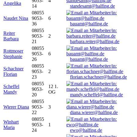
9053-
4
Angelika
14
standesamt@halfing.de
08055
Naudet Nina
9053-
6
36
bauamt@halfing.de
08055
Reiter
9053-
2
Barbara
21
barbara.reiter@halfing.de
08055
Rottmoser
9053-
6
Stephanie
26
bauamt@halfing.de
08055
Schachner
9053-
2
Florian
23
florian.schachner@halfing.de
08055
Scheffel
12 1.
9053-
Mandy
OG
20
mandy.scheffel@halfing.de
08055
Wierer Diana
9053-
3
22
diana.wierer@halfing.de
08055
Winhart
9053-
1
Maria
24
ewo@halfing.de