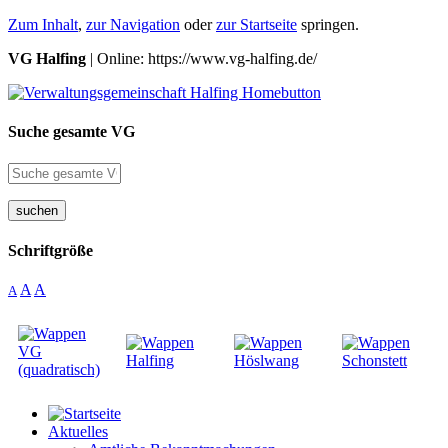
Zum Inhalt
,
zur Navigation
oder
zur Startseite
springen.
VG Halfing
| Online: https://www.vg-halfing.de/
Suche gesamte VG
suchen
Schriftgröße
A
A
A
Aktuelles