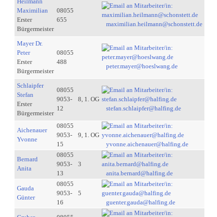
Heilmann
Maximilian
08055
Erster
655
maximilian.heilmann@schonstett.de
Bürgermeister
Mayer Dr.
Peter
08055
Erster
488
peter.mayer@hoeslwang.de
Bürgermeister
Schlaipfer
08055
Stefan
9053-
8, 1. OG
Erster
12
stefan.schlaipfer@halfing.de
Bürgermeister
08055
Aichenauer
9053-
9, 1. OG
Yvonne
15
yvonne.aichenauer@halfing.de
08055
Bernard
9053-
3
Anita
13
anita.bernard@halfing.de
08055
Gauda
9053-
5
Günter
16
guenter.gauda@halfing.de