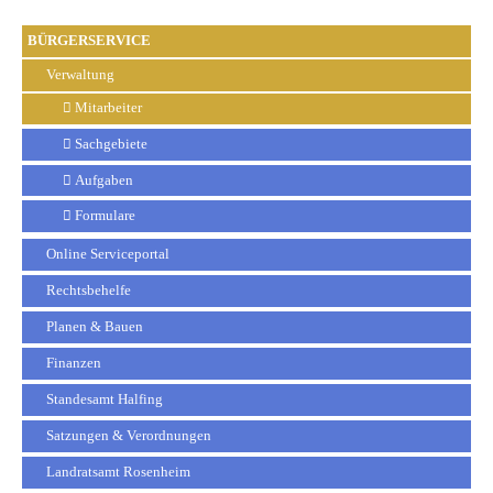
BÜRGERSERVICE
Verwaltung
Mitarbeiter
Sachgebiete
Aufgaben
Formulare
Online Serviceportal
Rechtsbehelfe
Planen & Bauen
Finanzen
Standesamt Halfing
Satzungen & Verordnungen
Landratsamt Rosenheim