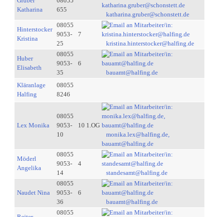
Gruber
08055
Katharina
655
katharina.gruber@schonstett.de
08055
Hinterstocker
9053-
7
Kristina
25
kristina.hinterstocker@halfing.de
08055
Huber
9053-
6
Elisabeth
35
bauamt@halfing.de
Kläranlage
08055
Halfing
8246
08055
Lex Monika
9053-
10 1.OG
10
monika.lex@halfing.de,
bauamt@halfing.de
08055
Möderl
9053-
4
Angelika
14
standesamt@halfing.de
08055
Naudet Nina
9053-
6
36
bauamt@halfing.de
08055
Reiter