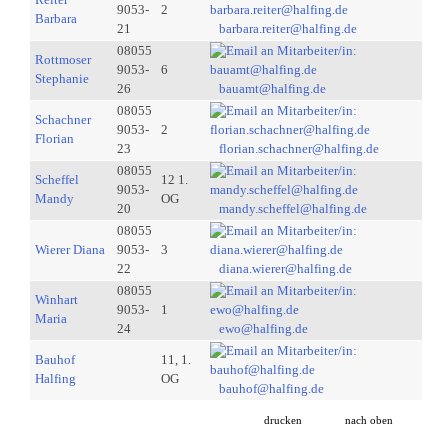
9053-
2
Barbara
21
barbara.reiter@halfing.de
08055
Rottmoser
9053-
6
Stephanie
26
bauamt@halfing.de
08055
Schachner
9053-
2
Florian
23
florian.schachner@halfing.de
08055
Scheffel
12 1.
9053-
Mandy
OG
20
mandy.scheffel@halfing.de
08055
Wierer Diana
9053-
3
22
diana.wierer@halfing.de
08055
Winhart
9053-
1
Maria
24
ewo@halfing.de
Bauhof
11, 1.
Halfing
OG
bauhof@halfing.de
drucken
nach oben