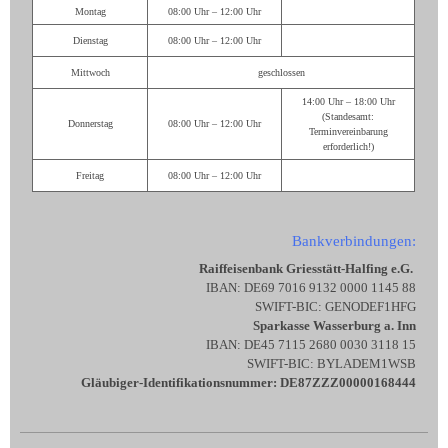
Montag
08:00 Uhr – 12:00 Uhr
Dienstag
08:00 Uhr – 12:00 Uhr
Mittwoch
geschlossen
14:00 Uhr – 18:00 Uhr
(Standesamt:
Donnerstag
08:00 Uhr – 12:00 Uhr
Terminvereinbarung
erforderlich!)
Freitag
08:00 Uhr – 12:00 Uhr
Bankverbindungen:
Raiffeisenbank Griesstätt-Halfing e.G.
IBAN: DE69 7016 9132 0000 1145 88
SWIFT-BIC: GENODEF1HFG
Sparkasse Wasserburg a. Inn
IBAN: DE45 7115 2680 0030 3118 15
SWIFT-BIC: BYLADEM1WSB
Gläubiger-Identifikationsnummer: DE87ZZZ00000168444