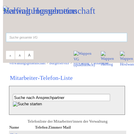
Zum Inhalt
,
zur Navigation
oder
zur Startseite
springen.
suchen
A
A
A
Sie sind hier:
Verwaltungsgemeinschaft
>
Bürgerservice
>
Verwaltung
>
Mitarbeiter
Mitarbeiter-Telefon-Liste
Telefonliste der Mitarbeiter/innen der Verwaltung
Name
Telefon
Zimmer
Mail