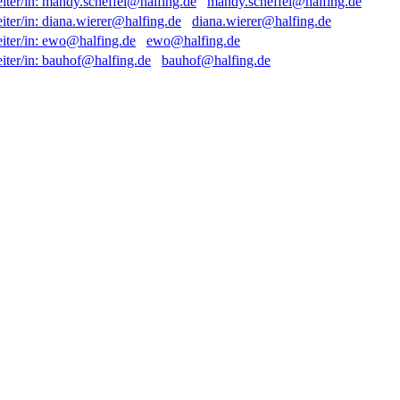
mandy.scheffel@halfing.de
diana.wierer@halfing.de
ewo@halfing.de
bauhof@halfing.de