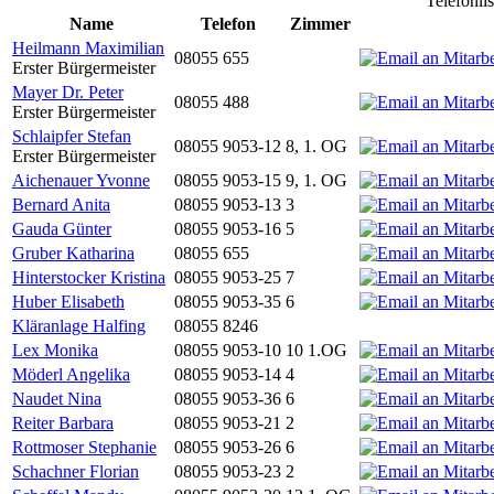
Telefonli
Name
Telefon
Zimmer
Heilmann Maximilian
08055 655
Erster Bürgermeister
Mayer Dr. Peter
08055 488
Erster Bürgermeister
Schlaipfer Stefan
08055 9053-12
8, 1. OG
Erster Bürgermeister
Aichenauer Yvonne
08055 9053-15
9, 1. OG
Bernard Anita
08055 9053-13
3
Gauda Günter
08055 9053-16
5
Gruber Katharina
08055 655
Hinterstocker Kristina
08055 9053-25
7
Huber Elisabeth
08055 9053-35
6
Kläranlage Halfing
08055 8246
Lex Monika
08055 9053-10
10 1.OG
Möderl Angelika
08055 9053-14
4
Naudet Nina
08055 9053-36
6
Reiter Barbara
08055 9053-21
2
Rottmoser Stephanie
08055 9053-26
6
Schachner Florian
08055 9053-23
2