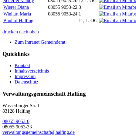
Scheffel Mandy
08055 9053-20
12 1. OG
Wierer Diana
08055 9053-22
3
Winhart Maria
08055 9053-24
1
Bauhof Halfing
11, 1. OG
drucken
nach oben
Zum Intranet Gemeinderat
Quicklinks
Kontakt
Inhaltsverzeichnis
Impressum
Datenschutz
Verwaltungsgemeinschaft Halfing
Wasserburger Str. 1
83128 Halfing
08055 9053-0
08055 9053-33
verwaltungsgemeinschaft@halfing.de