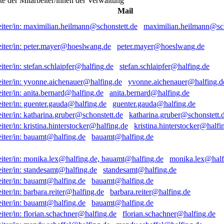
ste der Mitarbeiter/innen der Verwaltung
Mail
maximilian.heilmann@sch
peter.mayer@hoeslwang.de
stefan.schlaipfer@halfing.de
yvonne.aichenauer@halfing.d
anita.bernard@halfing.de
guenter.gauda@halfing.de
katharina.gruber@schonstett.
kristina.hinterstocker@halfi
bauamt@halfing.de
monika.lex@half
standesamt@halfing.de
bauamt@halfing.de
barbara.reiter@halfing.de
bauamt@halfing.de
florian.schachner@halfing.de