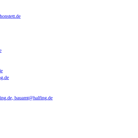
onstett.de
e
de
ng.de
ing.de, bauamt@halfing.de