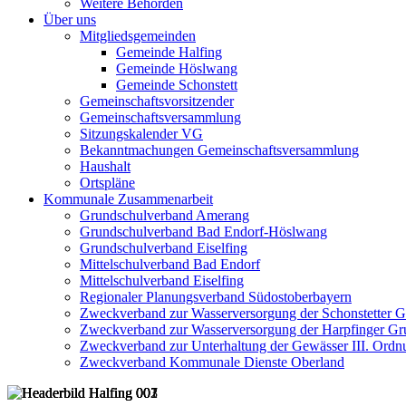
Weitere Behörden
Über uns
Mitgliedsgemeinden
Gemeinde Halfing
Gemeinde Höslwang
Gemeinde Schonstett
Gemeinschaftsvorsitzender
Gemeinschaftsversammlung
Sitzungskalender VG
Bekanntmachungen Gemeinschaftsversammlung
Haushalt
Ortspläne
Kommunale Zusammenarbeit
Grundschulverband Amerang
Grundschulverband Bad Endorf-Höslwang
Grundschulverband Eiselfing
Mittelschulverband Bad Endorf
Mittelschulverband Eiselfing
Regionaler Planungsverband Südostoberbayern
Zweckverband zur Wasserversorgung der Schonstetter 
Zweckverband zur Wasserversorgung der Harpfinger Gr
Zweckverband zur Unterhaltung der Gewässer III. Ordnu
Zweckverband Kommunale Dienste Oberland