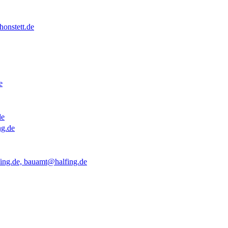
onstett.de
e
de
ng.de
ing.de, bauamt@halfing.de