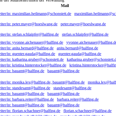
ste der Mitarbeiter/innen der Verwaltung
Mail
maximilian.heilmann@sch
peter.mayer@hoeslwang.de
stefan.schlaipfer@halfing.de
yvonne.aichenauer@halfing.d
anita.bernard@halfing.de
guenter.gauda@halfing.de
katharina.gruber@schonstett.
kristina.hinterstocker@halfi
bauamt@halfing.de
monika.lex@half
standesamt@halfing.de
bauamt@halfing.de
barbara.reiter@halfing.de
bauamt@halfing.de
florian.schachner@halfing.de