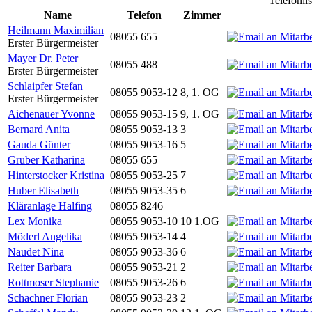
Telefonli
Name
Telefon
Zimmer
Heilmann Maximilian
08055 655
Erster Bürgermeister
Mayer Dr. Peter
08055 488
Erster Bürgermeister
Schlaipfer Stefan
08055 9053-12
8, 1. OG
Erster Bürgermeister
Aichenauer Yvonne
08055 9053-15
9, 1. OG
Bernard Anita
08055 9053-13
3
Gauda Günter
08055 9053-16
5
Gruber Katharina
08055 655
Hinterstocker Kristina
08055 9053-25
7
Huber Elisabeth
08055 9053-35
6
Kläranlage Halfing
08055 8246
Lex Monika
08055 9053-10
10 1.OG
Möderl Angelika
08055 9053-14
4
Naudet Nina
08055 9053-36
6
Reiter Barbara
08055 9053-21
2
Rottmoser Stephanie
08055 9053-26
6
Schachner Florian
08055 9053-23
2