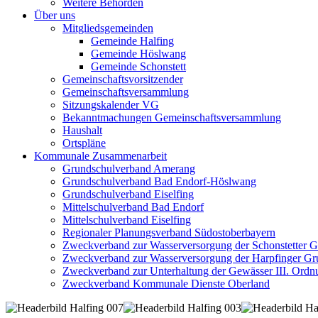
Weitere Behörden
Über uns
Mitgliedsgemeinden
Gemeinde Halfing
Gemeinde Höslwang
Gemeinde Schonstett
Gemeinschaftsvorsitzender
Gemeinschaftsversammlung
Sitzungskalender VG
Bekanntmachungen Gemeinschaftsversammlung
Haushalt
Ortspläne
Kommunale Zusammenarbeit
Grundschulverband Amerang
Grundschulverband Bad Endorf-Höslwang
Grundschulverband Eiselfing
Mittelschulverband Bad Endorf
Mittelschulverband Eiselfing
Regionaler Planungsverband Südostoberbayern
Zweckverband zur Wasserversorgung der Schonstetter 
Zweckverband zur Wasserversorgung der Harpfinger Gr
Zweckverband zur Unterhaltung der Gewässer III. Ordnu
Zweckverband Kommunale Dienste Oberland