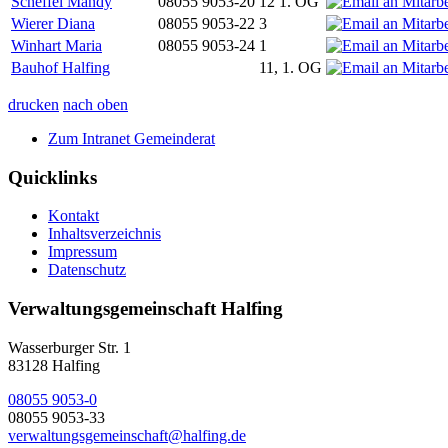
Scheffel Mandy
08055 9053-20
12 1. OG
Wierer Diana
08055 9053-22
3
Winhart Maria
08055 9053-24
1
Bauhof Halfing
11, 1. OG
drucken
nach oben
Zum Intranet Gemeinderat
Quicklinks
Kontakt
Inhaltsverzeichnis
Impressum
Datenschutz
Verwaltungsgemeinschaft Halfing
Wasserburger Str. 1
83128 Halfing
08055 9053-0
08055 9053-33
verwaltungsgemeinschaft@halfing.de