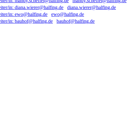
mandy.scheffel@halfing.de
diana.wierer@halfing.de
ewo@halfing.de
bauhof@halfing.de