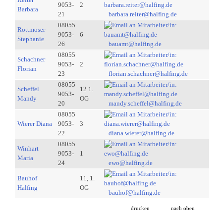
9053-
2
Barbara
21
barbara.reiter@halfing.de
08055
Rottmoser
9053-
6
Stephanie
26
bauamt@halfing.de
08055
Schachner
9053-
2
Florian
23
florian.schachner@halfing.de
08055
Scheffel
12 1.
9053-
Mandy
OG
20
mandy.scheffel@halfing.de
08055
Wierer Diana
9053-
3
22
diana.wierer@halfing.de
08055
Winhart
9053-
1
Maria
24
ewo@halfing.de
Bauhof
11, 1.
Halfing
OG
bauhof@halfing.de
drucken
nach oben