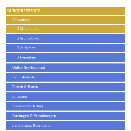
BÜRGERSERVICE
Verwaltung
Mitarbeiter
Sachgebiete
Aufgaben
Formulare
Online Serviceportal
Rechtsbehelfe
Planen & Bauen
Finanzen
Standesamt Halfing
Satzungen & Verordnungen
Landratsamt Rosenheim