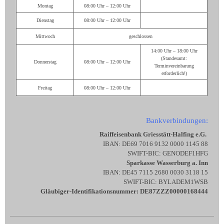
Montag
08:00 Uhr – 12:00 Uhr
Dienstag
08:00 Uhr – 12:00 Uhr
Mittwoch
geschlossen
14:00 Uhr – 18:00 Uhr
(Standesamt:
Donnerstag
08:00 Uhr – 12:00 Uhr
Terminvereinbarung
erforderlich!)
Freitag
08:00 Uhr – 12:00 Uhr
Bankverbindungen:
Raiffeisenbank Griesstätt-Halfing e.G.
IBAN: DE69 7016 9132 0000 1145 88
SWIFT-BIC: GENODEF1HFG
Sparkasse Wasserburg a. Inn
IBAN: DE45 7115 2680 0030 3118 15
SWIFT-BIC: BYLADEM1WSB
Gläubiger-Identifikationsnummer: DE87ZZZ00000168444