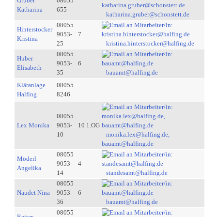
Gruber
08055
Katharina
655
katharina.gruber@schonstett.de
08055
Hinterstocker
9053-
7
Kristina
25
kristina.hinterstocker@halfing.de
08055
Huber
9053-
6
Elisabeth
35
bauamt@halfing.de
Kläranlage
08055
Halfing
8246
08055
Lex Monika
9053-
10 1.OG
10
monika.lex@halfing.de,
bauamt@halfing.de
08055
Möderl
9053-
4
Angelika
14
standesamt@halfing.de
08055
Naudet Nina
9053-
6
36
bauamt@halfing.de
08055
Reiter