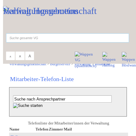
Zum Inhalt
,
zur Navigation
oder
zur Startseite
springen.
suchen
A
A
A
Sie sind hier:
Verwaltungsgemeinschaft
>
Bürgerservice
>
Verwaltung
>
Mitarbeiter
Mitarbeiter-Telefon-Liste
Telefonliste der Mitarbeiter/innen der Verwaltung
Name
Telefon
Zimmer
Mail