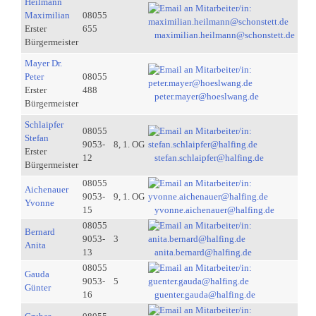
Heilmann
Maximilian
08055
Erster
655
maximilian.heilmann@schonstett.de
Bürgermeister
Mayer Dr.
Peter
08055
Erster
488
peter.mayer@hoeslwang.de
Bürgermeister
Schlaipfer
08055
Stefan
9053-
8, 1. OG
Erster
12
stefan.schlaipfer@halfing.de
Bürgermeister
08055
Aichenauer
9053-
9, 1. OG
Yvonne
15
yvonne.aichenauer@halfing.de
08055
Bernard
9053-
3
Anita
13
anita.bernard@halfing.de
08055
Gauda
9053-
5
Günter
16
guenter.gauda@halfing.de