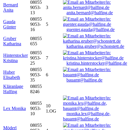
08055
Bernard
9053-
3
Anita
13
anita.bernard@halfing.de
08055
Gauda
9053-
5
Günter
16
guenter.gauda@halfing.de
Gruber
08055
Katharina
655
katharina.gruber@schonstett.de
08055
Hinterstocker
9053-
7
Kristina
25
kristina.hinterstocker@halfing.de
08055
Huber
9053-
6
Elisabeth
35
bauamt@halfing.de
Kläranlage
08055
Halfing
8246
08055
10
Lex Monika
9053-
1.OG
10
monika.lex@halfing.de,
bauamt@halfing.de
08055
Möderl