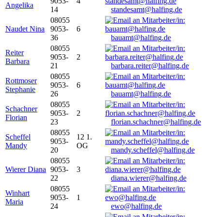
9053-
4
Angelika
14
standesamt@halfing.de
08055
Naudet Nina
9053-
6
36
bauamt@halfing.de
08055
Reiter
9053-
2
Barbara
21
barbara.reiter@halfing.de
08055
Rottmoser
9053-
6
Stephanie
26
bauamt@halfing.de
08055
Schachner
9053-
2
Florian
23
florian.schachner@halfing.de
08055
Scheffel
12 1.
9053-
Mandy
OG
20
mandy.scheffel@halfing.de
08055
Wierer Diana
9053-
3
22
diana.wierer@halfing.de
08055
Winhart
9053-
1
Maria
24
ewo@halfing.de