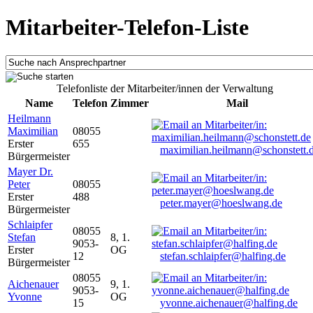
Mitarbeiter-Telefon-Liste
Telefonliste der Mitarbeiter/innen der Verwaltung
Name
Telefon
Zimmer
Mail
Heilmann
Maximilian
08055
Erster
655
maximilian.heilmann@schonstett.
Bürgermeister
Mayer Dr.
Peter
08055
Erster
488
peter.mayer@hoeslwang.de
Bürgermeister
Schlaipfer
08055
Stefan
8, 1.
9053-
Erster
OG
12
stefan.schlaipfer@halfing.de
Bürgermeister
08055
Aichenauer
9, 1.
9053-
Yvonne
OG
15
yvonne.aichenauer@halfing.de