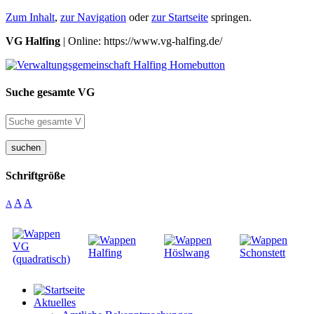
Zum Inhalt
,
zur Navigation
oder
zur Startseite
springen.
VG Halfing
| Online: https://www.vg-halfing.de/
Suche gesamte VG
suchen
Schriftgröße
A
A
A
Aktuelles