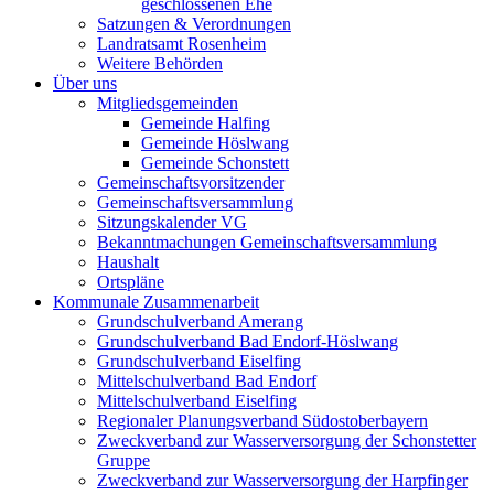
geschlossenen Ehe
Satzungen & Verordnungen
Landratsamt Rosenheim
Weitere Behörden
Über uns
Mitgliedsgemeinden
Gemeinde Halfing
Gemeinde Höslwang
Gemeinde Schonstett
Gemeinschaftsvorsitzender
Gemeinschaftsversammlung
Sitzungskalender VG
Bekanntmachungen Gemeinschaftsversammlung
Haushalt
Ortspläne
Kommunale Zusammenarbeit
Grundschulverband Amerang
Grundschulverband Bad Endorf-Höslwang
Grundschulverband Eiselfing
Mittelschulverband Bad Endorf
Mittelschulverband Eiselfing
Regionaler Planungsverband Südostoberbayern
Zweckverband zur Wasserversorgung der Schonstetter
Gruppe
Zweckverband zur Wasserversorgung der Harpfinger