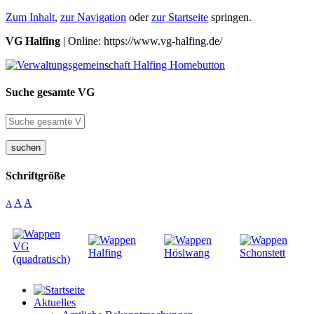
Zum Inhalt
,
zur Navigation
oder
zur Startseite
springen.
VG Halfing
| Online: https://www.vg-halfing.de/
Suche gesamte VG
suchen
Schriftgröße
A
A
A
Aktuelles