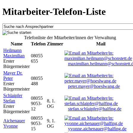
Mitarbeiter-Telefon-Liste
Telefonliste der Mitarbeiter/innen der Verwaltung
Name
Telefon
Zimmer
Mail
Heilmann
Maximilian
08055
Erster
655
maximilian.heilmann@schonstett.
Bürgermeister
Mayer Dr.
Peter
08055
Erster
488
peter.mayer@hoeslwang.de
Bürgermeister
Schlaipfer
08055
Stefan
8, 1.
9053-
Erster
OG
12
stefan.schlaipfer@halfing.de
Bürgermeister
08055
Aichenauer
9, 1.
9053-
Yvonne
OG
15
yvonne.aichenauer@halfing.de