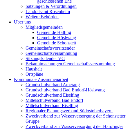
geschlossenen Ehe
Satzungen & Verordnungen
Landratsamt Rosenheim
Weitere Behörden
Über uns
Mitgliedsgemeinden
Gemeinde Halfing
Gemeinde Höslwang
Gemeinde Schonstett
Gemeinschaftsvorsitzender
Gemeinschaftsversammlung
Sitzungskalender VG
Bekanntmachungen Gemeinschaftsversammlung
Haushalt
Ortspläne
Kommunale Zusammenarbeit
Grundschulverband Amerang
Grundschulverband Bad Endorf-Höslwang
Grundschulverband Eiselfing
Mittelschulverband Bad Endorf
Mittelschulverband Eiselfing
Regionaler Planungsverband Südostoberbayern
Zweckverband zur Wasserversorgung der Schonstetter
Gruppe
Zweckverband zur Wasserversorgung der Harpfinger