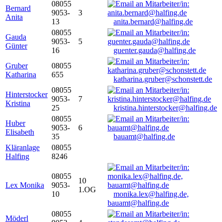
08055
Bernard
9053-
3
Anita
13
anita.bernard@halfing.de
08055
Gauda
9053-
5
Günter
16
guenter.gauda@halfing.de
Gruber
08055
Katharina
655
katharina.gruber@schonstett.de
08055
Hinterstocker
9053-
7
Kristina
25
kristina.hinterstocker@halfing.de
08055
Huber
9053-
6
Elisabeth
35
bauamt@halfing.de
Kläranlage
08055
Halfing
8246
08055
10
Lex Monika
9053-
1.OG
10
monika.lex@halfing.de,
bauamt@halfing.de
08055
Möderl