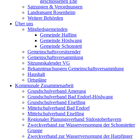
geschlossenen Ehe
Satzungen & Verordnungen
Landratsamt Rosenheim
Weitere Behörden
Über uns
Mitgliedsgemeinden
Gemeinde Halfing
Gemeinde Höslwang
Gemeinde Schonstett
Gemeinschaftsvorsitzender
Gemeinschaftsversammlung
Sitzungskalender VG
Bekanntmachungen Gemeinschaftsversammlung
Haushalt
Ortspläne
Kommunale Zusammenarbeit
Grundschulverband Amerang
Grundschulverband Bad Endorf-Höslwang
Grundschulverband Eiselfing
Mittelschulverband Bad Endorf
Mittelschulverband Eiselfing
Regionaler Planungsverband Südostoberbayern
Zweckverband zur Wasserversorgung der Schonstetter
Gruppe
Zweckverband zur Wasserversorgung der Harpfinger