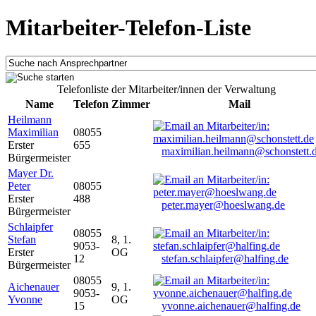
Mitarbeiter-Telefon-Liste
Telefonliste der Mitarbeiter/innen der Verwaltung
Name
Telefon
Zimmer
Mail
Heilmann
Maximilian
08055
Erster
655
maximilian.heilmann@schonstett.
Bürgermeister
Mayer Dr.
Peter
08055
Erster
488
peter.mayer@hoeslwang.de
Bürgermeister
Schlaipfer
08055
Stefan
8, 1.
9053-
Erster
OG
12
stefan.schlaipfer@halfing.de
Bürgermeister
08055
Aichenauer
9, 1.
9053-
Yvonne
OG
15
yvonne.aichenauer@halfing.de