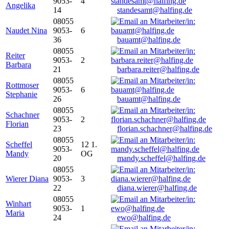
9053-
4
Angelika
14
standesamt@halfing.de
08055
Naudet Nina
9053-
6
36
bauamt@halfing.de
08055
Reiter
9053-
2
Barbara
21
barbara.reiter@halfing.de
08055
Rottmoser
9053-
6
Stephanie
26
bauamt@halfing.de
08055
Schachner
9053-
2
Florian
23
florian.schachner@halfing.de
08055
Scheffel
12 1.
9053-
Mandy
OG
20
mandy.scheffel@halfing.de
08055
Wierer Diana
9053-
3
22
diana.wierer@halfing.de
08055
Winhart
9053-
1
Maria
24
ewo@halfing.de