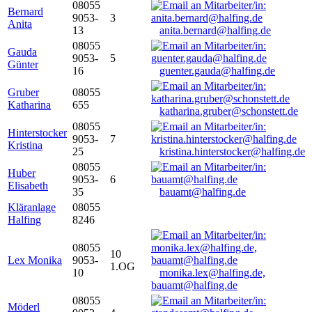
08055
Bernard
9053-
3
Anita
13
anita.bernard@halfing.de
08055
Gauda
9053-
5
Günter
16
guenter.gauda@halfing.de
Gruber
08055
Katharina
655
katharina.gruber@schonstett.de
08055
Hinterstocker
9053-
7
Kristina
25
kristina.hinterstocker@halfing.de
08055
Huber
9053-
6
Elisabeth
35
bauamt@halfing.de
Kläranlage
08055
Halfing
8246
08055
10
Lex Monika
9053-
1.OG
10
monika.lex@halfing.de,
bauamt@halfing.de
08055
Möderl