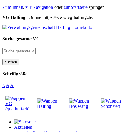
Zum Inhalt
,
zur Navigation
oder
zur Startseite
springen.
VG Halfing
| Online: https://www.vg-halfing.de/
Suche gesamte VG
suchen
Schriftgröße
A
A
A
Aktuelles