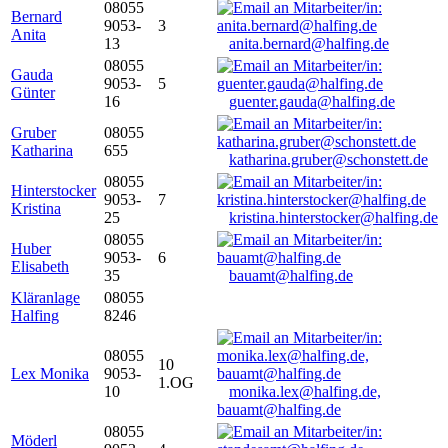
08055
Bernard
9053-
3
Anita
13
anita.bernard@halfing.de
08055
Gauda
9053-
5
Günter
16
guenter.gauda@halfing.de
Gruber
08055
Katharina
655
katharina.gruber@schonstett.de
08055
Hinterstocker
9053-
7
Kristina
25
kristina.hinterstocker@halfing.de
08055
Huber
9053-
6
Elisabeth
35
bauamt@halfing.de
Kläranlage
08055
Halfing
8246
08055
10
Lex Monika
9053-
1.OG
10
monika.lex@halfing.de,
bauamt@halfing.de
08055
Möderl