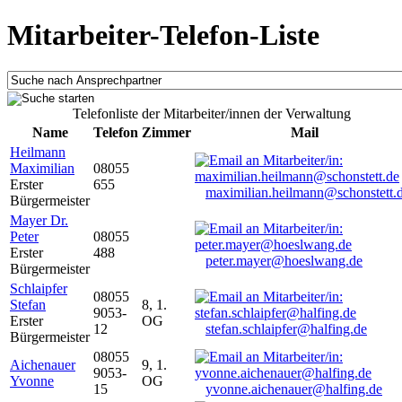
Mitarbeiter-Telefon-Liste
Telefonliste der Mitarbeiter/innen der Verwaltung
Name
Telefon
Zimmer
Mail
Heilmann
Maximilian
08055
Erster
655
maximilian.heilmann@schonstett.
Bürgermeister
Mayer Dr.
Peter
08055
Erster
488
peter.mayer@hoeslwang.de
Bürgermeister
Schlaipfer
08055
Stefan
8, 1.
9053-
Erster
OG
12
stefan.schlaipfer@halfing.de
Bürgermeister
08055
Aichenauer
9, 1.
9053-
Yvonne
OG
15
yvonne.aichenauer@halfing.de