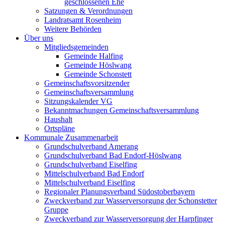
geschlossenen Ehe
Satzungen & Verordnungen
Landratsamt Rosenheim
Weitere Behörden
Über uns
Mitgliedsgemeinden
Gemeinde Halfing
Gemeinde Höslwang
Gemeinde Schonstett
Gemeinschaftsvorsitzender
Gemeinschaftsversammlung
Sitzungskalender VG
Bekanntmachungen Gemeinschaftsversammlung
Haushalt
Ortspläne
Kommunale Zusammenarbeit
Grundschulverband Amerang
Grundschulverband Bad Endorf-Höslwang
Grundschulverband Eiselfing
Mittelschulverband Bad Endorf
Mittelschulverband Eiselfing
Regionaler Planungsverband Südostoberbayern
Zweckverband zur Wasserversorgung der Schonstetter
Gruppe
Zweckverband zur Wasserversorgung der Harpfinger