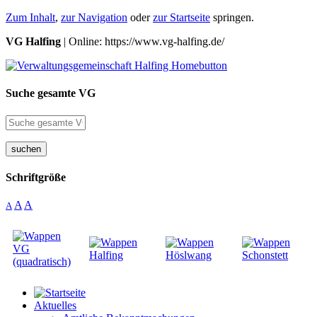
Zum Inhalt
,
zur Navigation
oder
zur Startseite
springen.
VG Halfing
| Online: https://www.vg-halfing.de/
Suche gesamte VG
suchen
Schriftgröße
A
A
A
Aktuelles