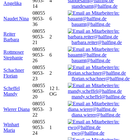
9053-
4
Angelika
14
standesamt@halfing.de
08055
Naudet Nina
9053-
6
36
bauamt@halfing.de
08055
Reiter
9053-
2
Barbara
21
barbara.reiter@halfing.de
08055
Rottmoser
9053-
6
Stephanie
26
bauamt@halfing.de
08055
Schachner
9053-
2
Florian
23
florian.schachner@halfing.de
08055
Scheffel
12 1.
9053-
Mandy
OG
20
mandy.scheffel@halfing.de
08055
Wierer Diana
9053-
3
22
diana.wierer@halfing.de
08055
Winhart
9053-
1
Maria
24
ewo@halfing.de