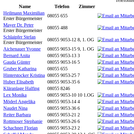
Telefonli
Name
Telefon
Zimmer
Heilmann Maximilian
08055 655
Erster Bürgermeister
Mayer Dr. Peter
08055 488
Erster Bürgermeister
Schlaipfer Stefan
08055 9053-12
8, 1. OG
Erster Bürgermeister
Aichenauer Yvonne
08055 9053-15
9, 1. OG
Bernard Anita
08055 9053-13
3
Gauda Günter
08055 9053-16
5
Gruber Katharina
08055 655
Hinterstocker Kristina
08055 9053-25
7
Huber Elisabeth
08055 9053-35
6
Kläranlage Halfing
08055 8246
Lex Monika
08055 9053-10
10 1.OG
Möderl Angelika
08055 9053-14
4
Naudet Nina
08055 9053-36
6
Reiter Barbara
08055 9053-21
2
Rottmoser Stephanie
08055 9053-26
6
Schachner Florian
08055 9053-23
2