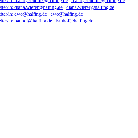
mandy.scheffel@halfing.de
diana.wierer@halfing.de
ewo@halfing.de
bauhof@halfing.de