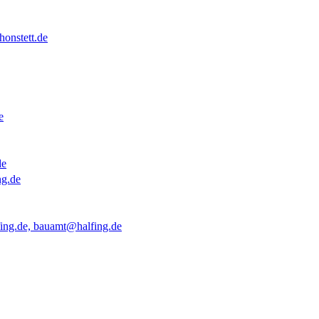
onstett.de
e
de
ng.de
ing.de, bauamt@halfing.de