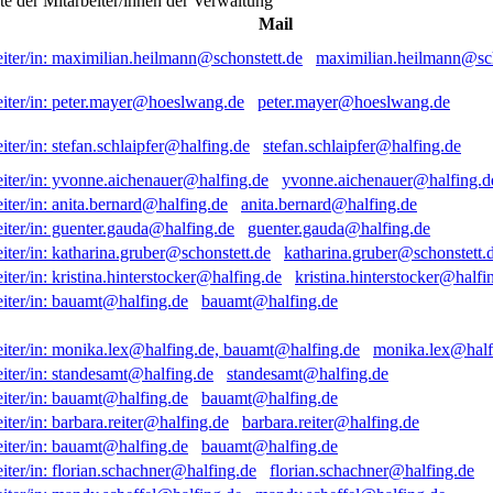
ste der Mitarbeiter/innen der Verwaltung
Mail
maximilian.heilmann@sch
peter.mayer@hoeslwang.de
stefan.schlaipfer@halfing.de
yvonne.aichenauer@halfing.d
anita.bernard@halfing.de
guenter.gauda@halfing.de
katharina.gruber@schonstett.
kristina.hinterstocker@halfi
bauamt@halfing.de
monika.lex@half
standesamt@halfing.de
bauamt@halfing.de
barbara.reiter@halfing.de
bauamt@halfing.de
florian.schachner@halfing.de