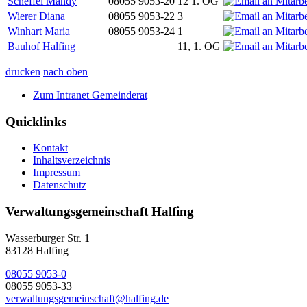
Scheffel Mandy
08055 9053-20
12 1. OG
Wierer Diana
08055 9053-22
3
Winhart Maria
08055 9053-24
1
Bauhof Halfing
11, 1. OG
drucken
nach oben
Zum Intranet Gemeinderat
Quicklinks
Kontakt
Inhaltsverzeichnis
Impressum
Datenschutz
Verwaltungsgemeinschaft Halfing
Wasserburger Str. 1
83128 Halfing
08055 9053-0
08055 9053-33
verwaltungsgemeinschaft@halfing.de