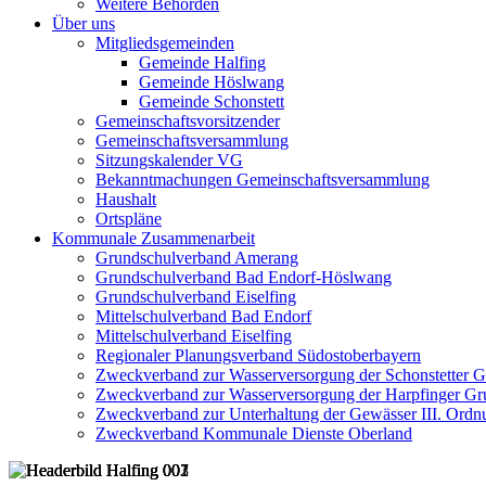
Weitere Behörden
Über uns
Mitgliedsgemeinden
Gemeinde Halfing
Gemeinde Höslwang
Gemeinde Schonstett
Gemeinschaftsvorsitzender
Gemeinschaftsversammlung
Sitzungskalender VG
Bekanntmachungen Gemeinschaftsversammlung
Haushalt
Ortspläne
Kommunale Zusammenarbeit
Grundschulverband Amerang
Grundschulverband Bad Endorf-Höslwang
Grundschulverband Eiselfing
Mittelschulverband Bad Endorf
Mittelschulverband Eiselfing
Regionaler Planungsverband Südostoberbayern
Zweckverband zur Wasserversorgung der Schonstetter 
Zweckverband zur Wasserversorgung der Harpfinger Gr
Zweckverband zur Unterhaltung der Gewässer III. Ordnu
Zweckverband Kommunale Dienste Oberland