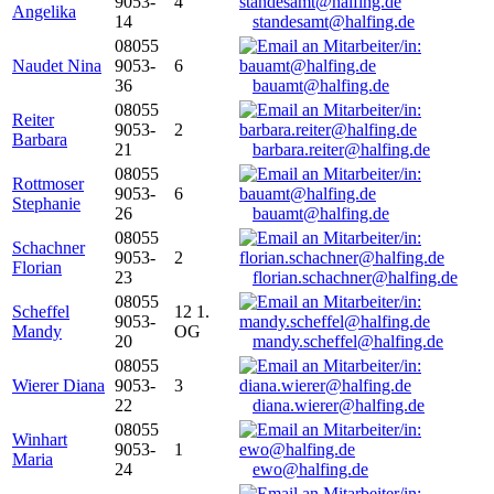
9053-
4
Angelika
14
standesamt@halfing.de
08055
Naudet Nina
9053-
6
36
bauamt@halfing.de
08055
Reiter
9053-
2
Barbara
21
barbara.reiter@halfing.de
08055
Rottmoser
9053-
6
Stephanie
26
bauamt@halfing.de
08055
Schachner
9053-
2
Florian
23
florian.schachner@halfing.de
08055
Scheffel
12 1.
9053-
Mandy
OG
20
mandy.scheffel@halfing.de
08055
Wierer Diana
9053-
3
22
diana.wierer@halfing.de
08055
Winhart
9053-
1
Maria
24
ewo@halfing.de