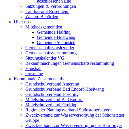
geschlossenen Ehe
Satzungen & Verordnungen
Landratsamt Rosenheim
Weitere Behörden
Über uns
Mitgliedsgemeinden
Gemeinde Halfing
Gemeinde Höslwang
Gemeinde Schonstett
Gemeinschaftsvorsitzender
Gemeinschaftsversammlung
Sitzungskalender VG
Bekanntmachungen Gemeinschaftsversammlung
Haushalt
Ortspläne
Kommunale Zusammenarbeit
Grundschulverband Amerang
Grundschulverband Bad Endorf-Höslwang
Grundschulverband Eiselfing
Mittelschulverband Bad Endorf
Mittelschulverband Eiselfing
Regionaler Planungsverband Südostoberbayern
Zweckverband zur Wasserversorgung der Schonstetter
Gruppe
Zweckverband zur Wasserversorgung der Harpfinger