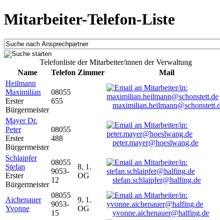
Mitarbeiter-Telefon-Liste
Telefonliste der Mitarbeiter/innen der Verwaltung
Name
Telefon
Zimmer
Mail
Heilmann
Maximilian
08055
Erster
655
maximilian.heilmann@schonstett.
Bürgermeister
Mayer Dr.
Peter
08055
Erster
488
peter.mayer@hoeslwang.de
Bürgermeister
Schlaipfer
08055
Stefan
8, 1.
9053-
Erster
OG
12
stefan.schlaipfer@halfing.de
Bürgermeister
08055
Aichenauer
9, 1.
9053-
Yvonne
OG
15
yvonne.aichenauer@halfing.de