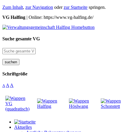
Zum Inhalt
,
zur Navigation
oder
zur Startseite
springen.
VG Halfing
| Online: https://www.vg-halfing.de/
Suche gesamte VG
suchen
Schriftgröße
A
A
A
Aktuelles