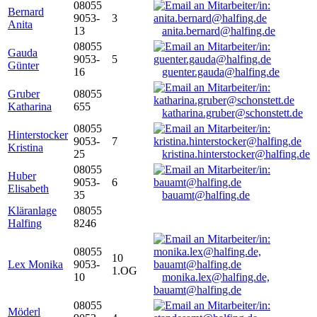
08055
Bernard
9053-
3
Anita
13
anita.bernard@halfing.de
08055
Gauda
9053-
5
Günter
16
guenter.gauda@halfing.de
Gruber
08055
Katharina
655
katharina.gruber@schonstett.de
08055
Hinterstocker
9053-
7
Kristina
25
kristina.hinterstocker@halfing.de
08055
Huber
9053-
6
Elisabeth
35
bauamt@halfing.de
Kläranlage
08055
Halfing
8246
08055
10
Lex Monika
9053-
1.OG
10
monika.lex@halfing.de,
bauamt@halfing.de
08055
Möderl