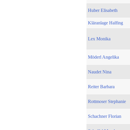
Huber Elisabeth
Kläranlage Halfing
Lex Monika
Möderl Angelika
Naudet Nina
Reiter Barbara
Rottmoser Stephanie
Schachner Florian