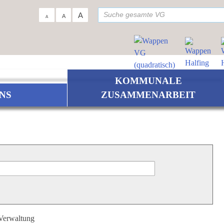
su
A
A
A
KOMMUNALE
NS
ZUSAMMENARBEIT
 Verwaltung