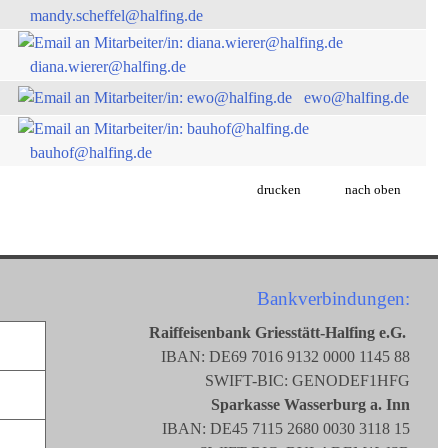
mandy.scheffel@halfing.de
diana.wierer@halfing.de
ewo@halfing.de
bauhof@halfing.de
drucken
nach oben
Bankverbindungen:
Raiffeisenbank Griesstätt-Halfing e.G.
IBAN: DE69 7016 9132 0000 1145 88
SWIFT-BIC: GENODEF1HFG
Sparkasse Wasserburg a. Inn
IBAN: DE45 7115 2680 0030 3118 15