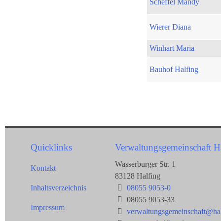
Scheffel Mandy
Wierer Diana
Winhart Maria
Bauhof Halfing
Quicklinks
Verwaltungsgemeinschaft H
Wasserburger Str. 1
Kontakt
83128 Halfing
Inhaltsverzeichnis
08055 9053-0
08055 9053-33
Impressum
verwaltungsgemeinschaft@hal