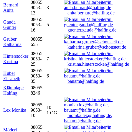
08055
Bernard
9053-
3
Anita
13
anita.bernard@halfing.de
08055
Gauda
9053-
5
Günter
16
guenter.gauda@halfing.de
Gruber
08055
Katharina
655
katharina.gruber@schonstett.de
08055
Hinterstocker
9053-
7
Kristina
25
kristina.hinterstocker@halfing.de
08055
Huber
9053-
6
Elisabeth
35
bauamt@halfing.de
Kläranlage
08055
Halfing
8246
08055
10
Lex Monika
9053-
1.OG
10
monika.lex@halfing.de,
bauamt@halfing.de
08055
Möderl