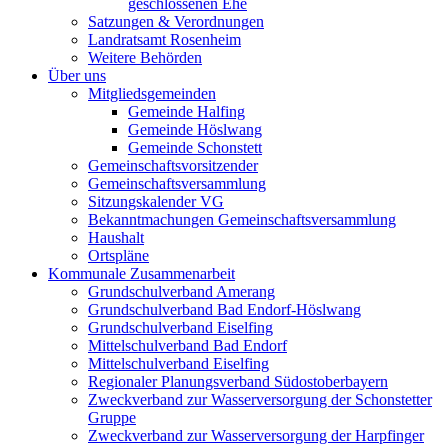
geschlossenen Ehe
Satzungen & Verordnungen
Landratsamt Rosenheim
Weitere Behörden
Über uns
Mitgliedsgemeinden
Gemeinde Halfing
Gemeinde Höslwang
Gemeinde Schonstett
Gemeinschaftsvorsitzender
Gemeinschaftsversammlung
Sitzungskalender VG
Bekanntmachungen Gemeinschaftsversammlung
Haushalt
Ortspläne
Kommunale Zusammenarbeit
Grundschulverband Amerang
Grundschulverband Bad Endorf-Höslwang
Grundschulverband Eiselfing
Mittelschulverband Bad Endorf
Mittelschulverband Eiselfing
Regionaler Planungsverband Südostoberbayern
Zweckverband zur Wasserversorgung der Schonstetter
Gruppe
Zweckverband zur Wasserversorgung der Harpfinger