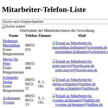
Mitarbeiter-Telefon-Liste
Telefonliste der Mitarbeiter/innen der Verwaltung
Name
Telefon
Zimmer
Mail
Heilmann
Maximilian
08055
Erster
655
maximilian.heilmann@schonstett.
Bürgermeister
Mayer Dr.
Peter
08055
Erster
488
peter.mayer@hoeslwang.de
Bürgermeister
Schlaipfer
08055
Stefan
8, 1.
9053-
Erster
OG
12
stefan.schlaipfer@halfing.de
Bürgermeister
08055
Aichenauer
9, 1.
9053-
Yvonne
OG
15
yvonne.aichenauer@halfing.de