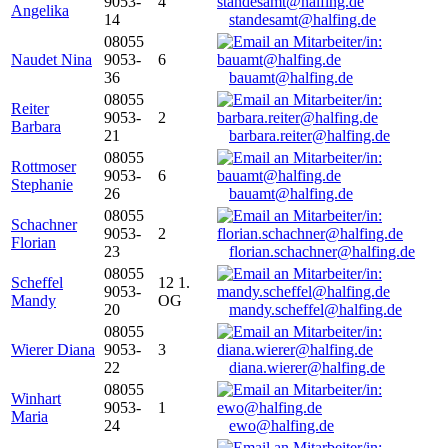
9053-
4
Angelika
14
standesamt@halfing.de
08055
Naudet Nina
9053-
6
36
bauamt@halfing.de
08055
Reiter
9053-
2
Barbara
21
barbara.reiter@halfing.de
08055
Rottmoser
9053-
6
Stephanie
26
bauamt@halfing.de
08055
Schachner
9053-
2
Florian
23
florian.schachner@halfing.de
08055
Scheffel
12 1.
9053-
Mandy
OG
20
mandy.scheffel@halfing.de
08055
Wierer Diana
9053-
3
22
diana.wierer@halfing.de
08055
Winhart
9053-
1
Maria
24
ewo@halfing.de