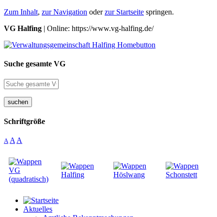
Zum Inhalt
,
zur Navigation
oder
zur Startseite
springen.
VG Halfing
| Online: https://www.vg-halfing.de/
Suche gesamte VG
suchen
Schriftgröße
A
A
A
Aktuelles