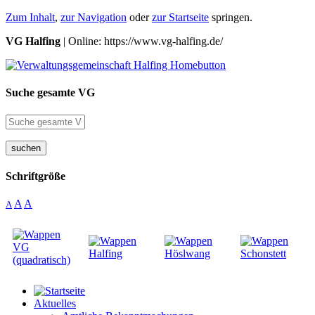
Zum Inhalt
,
zur Navigation
oder
zur Startseite
springen.
VG Halfing
| Online: https://www.vg-halfing.de/
Suche gesamte VG
suchen
Schriftgröße
A
A
A
Aktuelles