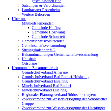
geschlossenen Ehe
Satzungen & Verordnungen
Landratsamt Rosenheim
Weitere Behörden
Über uns
Mitgliedsgemeinden
Gemeinde Halfing
Gemeinde Höslwang
Gemeinde Schonstett
Gemeinschaftsvorsitzender
Gemeinschaftsversammlung
Sitzungskalender VG
Bekanntmachungen Gemeinschaftsversammlung
Haushalt
Ortspläne
Kommunale Zusammenarbeit
Grundschulverband Amerang
Grundschulverband Bad Endorf-Höslwang
Grundschulverband Eiselfing
Mittelschulverband Bad Endorf
Mittelschulverband Eiselfing
Regionaler Planungsverband Südostoberbayern
Zweckverband zur Wasserversorgung der Schonstetter
Gruppe
Zweckverband zur Wasserversorgung der Harpfinger