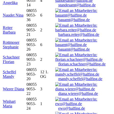
9053-
4
Angelika
14
standesamt@halfing.de
08055
Naudet Nina
9053-
6
36
bauamt@halfing.de
08055
Reiter
9053-
2
Barbara
21
barbara.reiter@halfing.de
08055
Rottmoser
9053-
6
Stephanie
26
bauamt@halfing.de
08055
Schachner
9053-
2
Florian
23
florian.schachner@halfing.de
08055
Scheffel
12 1.
9053-
Mandy
OG
20
mandy.scheffel@halfing.de
08055
Wierer Diana
9053-
3
22
diana.wierer@halfing.de
08055
Winhart
9053-
1
Maria
24
ewo@halfing.de