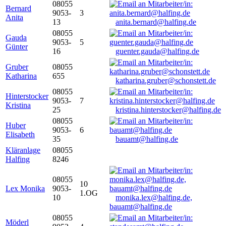
08055
Bernard
9053-
3
Anita
13
anita.bernard@halfing.de
08055
Gauda
9053-
5
Günter
16
guenter.gauda@halfing.de
Gruber
08055
Katharina
655
katharina.gruber@schonstett.de
08055
Hinterstocker
9053-
7
Kristina
25
kristina.hinterstocker@halfing.de
08055
Huber
9053-
6
Elisabeth
35
bauamt@halfing.de
Kläranlage
08055
Halfing
8246
08055
10
Lex Monika
9053-
1.OG
10
monika.lex@halfing.de,
bauamt@halfing.de
08055
Möderl