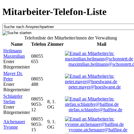
Mitarbeiter-Telefon-Liste
Telefonliste der Mitarbeiter/innen der Verwaltung
Name
Telefon
Zimmer
Mail
Heilmann
Maximilian
08055
Erster
655
maximilian.heilmann@schonstett.
Bürgermeister
Mayer Dr.
Peter
08055
Erster
488
peter.mayer@hoeslwang.de
Bürgermeister
Schlaipfer
08055
Stefan
8, 1.
9053-
Erster
OG
12
stefan.schlaipfer@halfing.de
Bürgermeister
08055
Aichenauer
9, 1.
9053-
Yvonne
OG
15
yvonne.aichenauer@halfing.de