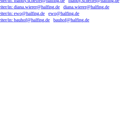
mandy.scheffel@halfing.de
diana.wierer@halfing.de
ewo@halfing.de
bauhof@halfing.de