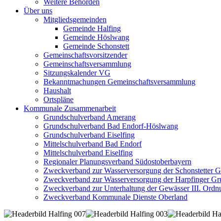
Weitere Behörden
Über uns
Mitgliedsgemeinden
Gemeinde Halfing
Gemeinde Höslwang
Gemeinde Schonstett
Gemeinschaftsvorsitzender
Gemeinschaftsversammlung
Sitzungskalender VG
Bekanntmachungen Gemeinschaftsversammlung
Haushalt
Ortspläne
Kommunale Zusammenarbeit
Grundschulverband Amerang
Grundschulverband Bad Endorf-Höslwang
Grundschulverband Eiselfing
Mittelschulverband Bad Endorf
Mittelschulverband Eiselfing
Regionaler Planungsverband Südostoberbayern
Zweckverband zur Wasserversorgung der Schonstetter 
Zweckverband zur Wasserversorgung der Harpfinger Gr
Zweckverband zur Unterhaltung der Gewässer III. Ordnu
Zweckverband Kommunale Dienste Oberland