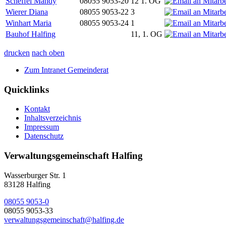
Scheffel Mandy
08055 9053-20
12 1. OG
Wierer Diana
08055 9053-22
3
Winhart Maria
08055 9053-24
1
Bauhof Halfing
11, 1. OG
drucken
nach oben
Zum Intranet Gemeinderat
Quicklinks
Kontakt
Inhaltsverzeichnis
Impressum
Datenschutz
Verwaltungsgemeinschaft Halfing
Wasserburger Str. 1
83128 Halfing
08055 9053-0
08055 9053-33
verwaltungsgemeinschaft@halfing.de