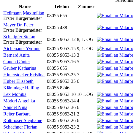
Telefonli
Name
Telefon
Zimmer
Heilmann Maximilian
08055 655
Erster Bürgermeister
Mayer Dr. Peter
08055 488
Erster Bürgermeister
Schlaipfer Stefan
08055 9053-12
8, 1. OG
Erster Bürgermeister
Aichenauer Yvonne
08055 9053-15
9, 1. OG
Bernard Anita
08055 9053-13
3
Gauda Günter
08055 9053-16
5
Gruber Katharina
08055 655
Hinterstocker Kristina
08055 9053-25
7
Huber Elisabeth
08055 9053-35
6
Kläranlage Halfing
08055 8246
Lex Monika
08055 9053-10
10 1.OG
Möderl Angelika
08055 9053-14
4
Naudet Nina
08055 9053-36
6
Reiter Barbara
08055 9053-21
2
Rottmoser Stephanie
08055 9053-26
6
Schachner Florian
08055 9053-23
2