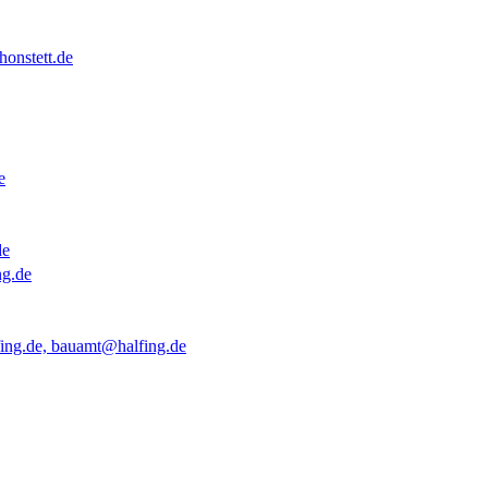
onstett.de
e
de
ng.de
ing.de, bauamt@halfing.de