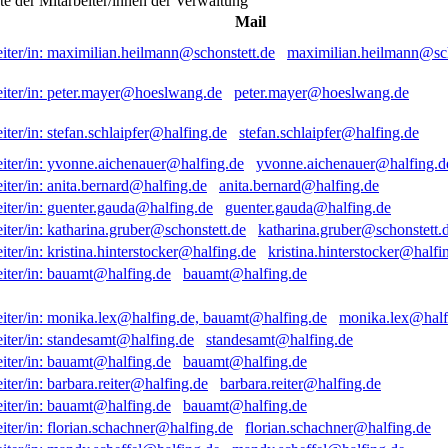
ste der Mitarbeiter/innen der Verwaltung
Mail
maximilian.heilmann@sch
peter.mayer@hoeslwang.de
stefan.schlaipfer@halfing.de
yvonne.aichenauer@halfing.d
anita.bernard@halfing.de
guenter.gauda@halfing.de
katharina.gruber@schonstett.
kristina.hinterstocker@halfi
bauamt@halfing.de
monika.lex@half
standesamt@halfing.de
bauamt@halfing.de
barbara.reiter@halfing.de
bauamt@halfing.de
florian.schachner@halfing.de