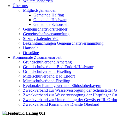
Weitere Behörden
Über uns
Mitgliedsgemeinden
Gemeinde Halfing
Gemeinde Höslwang
Gemeinde Schonstett
Gemeinschaftsvorsitzender
Gemeinschaftsversammlung
Sitzungskalender VG
Bekanntmachungen Gemeinschaftsversammlung
Haushalt
Ortspläne
Kommunale Zusammenarbeit
Grundschulverband Amerang
Grundschulverband Bad Endorf-Höslwang
Grundschulverband Eiselfing
Mittelschulverband Bad Endorf
Mittelschulverband Eiselfing
Regionaler Planungsverband Südostoberbayern
Zweckverband zur Wasserversorgung der Schonstetter 
Zweckverband zur Wasserversorgung der Harpfinger Gr
Zweckverband zur Unterhaltung der Gewässer III. Ordnu
Zweckverband Kommunale Dienste Oberland