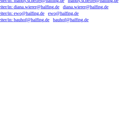
mandy.scheffel@halfing.de
diana.wierer@halfing.de
ewo@halfing.de
bauhof@halfing.de