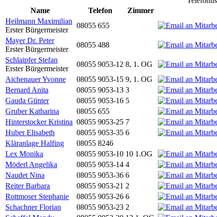
Telefonli
Name
Telefon
Zimmer
Heilmann Maximilian
08055 655
Erster Bürgermeister
Mayer Dr. Peter
08055 488
Erster Bürgermeister
Schlaipfer Stefan
08055 9053-12
8, 1. OG
Erster Bürgermeister
Aichenauer Yvonne
08055 9053-15
9, 1. OG
Bernard Anita
08055 9053-13
3
Gauda Günter
08055 9053-16
5
Gruber Katharina
08055 655
Hinterstocker Kristina
08055 9053-25
7
Huber Elisabeth
08055 9053-35
6
Kläranlage Halfing
08055 8246
Lex Monika
08055 9053-10
10 1.OG
Möderl Angelika
08055 9053-14
4
Naudet Nina
08055 9053-36
6
Reiter Barbara
08055 9053-21
2
Rottmoser Stephanie
08055 9053-26
6
Schachner Florian
08055 9053-23
2