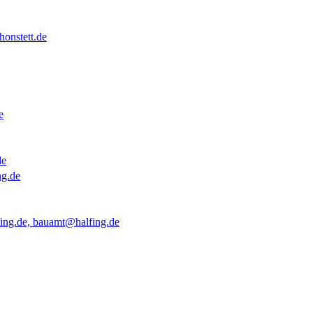
onstett.de
e
de
ng.de
ing.de, bauamt@halfing.de