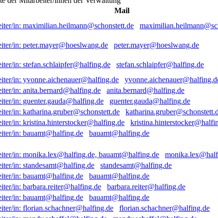
ste der Mitarbeiter/innen der Verwaltung
Mail
maximilian.heilmann@sch
peter.mayer@hoeslwang.de
stefan.schlaipfer@halfing.de
yvonne.aichenauer@halfing.d
anita.bernard@halfing.de
guenter.gauda@halfing.de
katharina.gruber@schonstett.
kristina.hinterstocker@halfi
bauamt@halfing.de
monika.lex@half
standesamt@halfing.de
bauamt@halfing.de
barbara.reiter@halfing.de
bauamt@halfing.de
florian.schachner@halfing.de