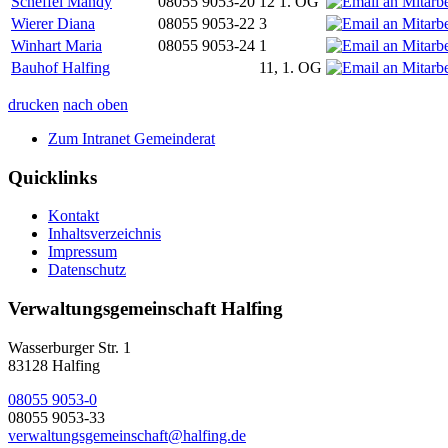
Scheffel Mandy
08055 9053-20
12 1. OG
Wierer Diana
08055 9053-22
3
Winhart Maria
08055 9053-24
1
Bauhof Halfing
11, 1. OG
drucken
nach oben
Zum Intranet Gemeinderat
Quicklinks
Kontakt
Inhaltsverzeichnis
Impressum
Datenschutz
Verwaltungsgemeinschaft Halfing
Wasserburger Str. 1
83128 Halfing
08055 9053-0
08055 9053-33
verwaltungsgemeinschaft@halfing.de