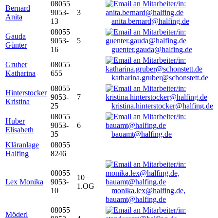
08055
Bernard
9053-
3
Anita
13
anita.bernard@halfing.de
08055
Gauda
9053-
5
Günter
16
guenter.gauda@halfing.de
Gruber
08055
Katharina
655
katharina.gruber@schonstett.de
08055
Hinterstocker
9053-
7
Kristina
25
kristina.hinterstocker@halfing.de
08055
Huber
9053-
6
Elisabeth
35
bauamt@halfing.de
Kläranlage
08055
Halfing
8246
08055
10
Lex Monika
9053-
1.OG
10
monika.lex@halfing.de,
bauamt@halfing.de
08055
Möderl