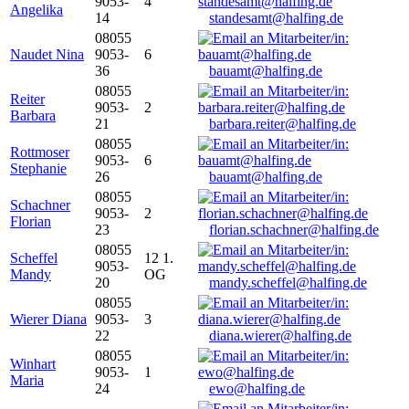
9053-
4
Angelika
14
standesamt@halfing.de
08055
Naudet Nina
9053-
6
36
bauamt@halfing.de
08055
Reiter
9053-
2
Barbara
21
barbara.reiter@halfing.de
08055
Rottmoser
9053-
6
Stephanie
26
bauamt@halfing.de
08055
Schachner
9053-
2
Florian
23
florian.schachner@halfing.de
08055
Scheffel
12 1.
9053-
Mandy
OG
20
mandy.scheffel@halfing.de
08055
Wierer Diana
9053-
3
22
diana.wierer@halfing.de
08055
Winhart
9053-
1
Maria
24
ewo@halfing.de