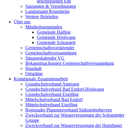
geschlossenen Ehe
Satzungen & Verordnungen
Landratsamt Rosenheim
Weitere Behörden
Über uns
Mitgliedsgemeinden
Gemeinde Halfing
Gemeinde Höslwang
Gemeinde Schonstett
Gemeinschaftsvorsitzender
Gemeinschaftsversammlung
Sitzungskalender VG
Bekanntmachungen Gemeinschaftsversammlung
Haushalt
Ortspläne
Kommunale Zusammenarbeit
Grundschulverband Amerang
Grundschulverband Bad Endorf-Höslwang
Grundschulverband Eiselfing
Mittelschulverband Bad Endorf
Mittelschulverband Eiselfing
Regionaler Planungsverband Südostoberbayern
Zweckverband zur Wasserversorgung der Schonstetter
Gruppe
Zweckverband zur Wasserversorgung der Harpfinger