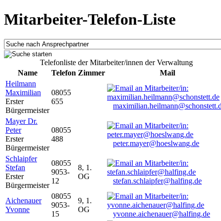
Mitarbeiter-Telefon-Liste
Telefonliste der Mitarbeiter/innen der Verwaltung
Name
Telefon
Zimmer
Mail
Heilmann
Maximilian
08055
Erster
655
maximilian.heilmann@schonstett.
Bürgermeister
Mayer Dr.
Peter
08055
Erster
488
peter.mayer@hoeslwang.de
Bürgermeister
Schlaipfer
08055
Stefan
8, 1.
9053-
Erster
OG
12
stefan.schlaipfer@halfing.de
Bürgermeister
08055
Aichenauer
9, 1.
9053-
Yvonne
OG
15
yvonne.aichenauer@halfing.de