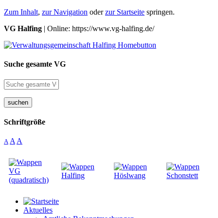
Zum Inhalt
,
zur Navigation
oder
zur Startseite
springen.
VG Halfing
| Online: https://www.vg-halfing.de/
Suche gesamte VG
suchen
Schriftgröße
A
A
A
Aktuelles