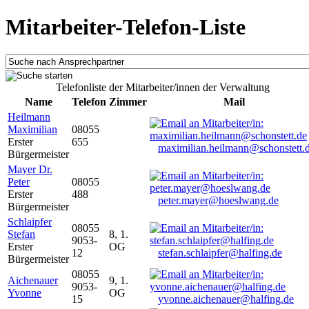
Mitarbeiter-Telefon-Liste
Telefonliste der Mitarbeiter/innen der Verwaltung
Name
Telefon
Zimmer
Mail
Heilmann
Maximilian
08055
Erster
655
maximilian.heilmann@schonstett.
Bürgermeister
Mayer Dr.
Peter
08055
Erster
488
peter.mayer@hoeslwang.de
Bürgermeister
Schlaipfer
08055
Stefan
8, 1.
9053-
Erster
OG
12
stefan.schlaipfer@halfing.de
Bürgermeister
08055
Aichenauer
9, 1.
9053-
Yvonne
OG
15
yvonne.aichenauer@halfing.de