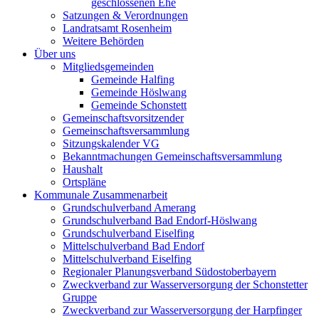
geschlossenen Ehe
Satzungen & Verordnungen
Landratsamt Rosenheim
Weitere Behörden
Über uns
Mitgliedsgemeinden
Gemeinde Halfing
Gemeinde Höslwang
Gemeinde Schonstett
Gemeinschaftsvorsitzender
Gemeinschaftsversammlung
Sitzungskalender VG
Bekanntmachungen Gemeinschaftsversammlung
Haushalt
Ortspläne
Kommunale Zusammenarbeit
Grundschulverband Amerang
Grundschulverband Bad Endorf-Höslwang
Grundschulverband Eiselfing
Mittelschulverband Bad Endorf
Mittelschulverband Eiselfing
Regionaler Planungsverband Südostoberbayern
Zweckverband zur Wasserversorgung der Schonstetter
Gruppe
Zweckverband zur Wasserversorgung der Harpfinger