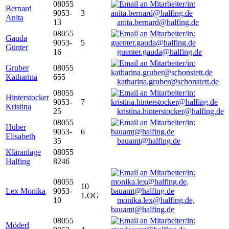
08055
Bernard
9053-
3
Anita
13
anita.bernard@halfing.de
08055
Gauda
9053-
5
Günter
16
guenter.gauda@halfing.de
Gruber
08055
Katharina
655
katharina.gruber@schonstett.de
08055
Hinterstocker
9053-
7
Kristina
25
kristina.hinterstocker@halfing.de
08055
Huber
9053-
6
Elisabeth
35
bauamt@halfing.de
Kläranlage
08055
Halfing
8246
08055
10
Lex Monika
9053-
1.OG
10
monika.lex@halfing.de,
bauamt@halfing.de
08055
Möderl