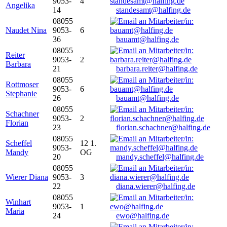
9053-
4
Angelika
14
standesamt@halfing.de
08055
Naudet Nina
9053-
6
36
bauamt@halfing.de
08055
Reiter
9053-
2
Barbara
21
barbara.reiter@halfing.de
08055
Rottmoser
9053-
6
Stephanie
26
bauamt@halfing.de
08055
Schachner
9053-
2
Florian
23
florian.schachner@halfing.de
08055
Scheffel
12 1.
9053-
Mandy
OG
20
mandy.scheffel@halfing.de
08055
Wierer Diana
9053-
3
22
diana.wierer@halfing.de
08055
Winhart
9053-
1
Maria
24
ewo@halfing.de