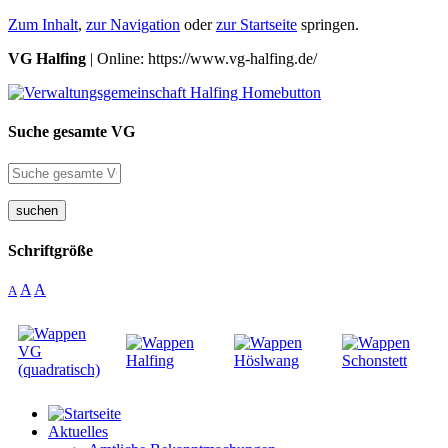
Zum Inhalt
,
zur Navigation
oder
zur Startseite
springen.
VG Halfing
| Online: https://www.vg-halfing.de/
Suche gesamte VG
suchen
Schriftgröße
A
A
A
Aktuelles