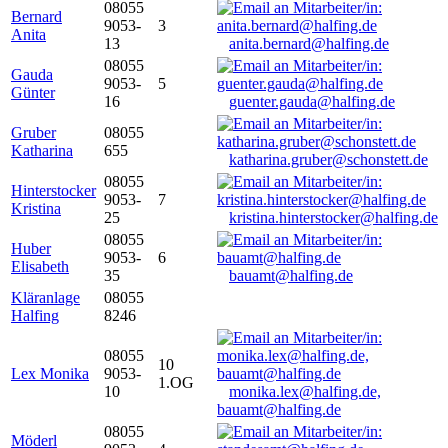
08055
Bernard
9053-
3
Anita
13
anita.bernard@halfing.de
08055
Gauda
9053-
5
Günter
16
guenter.gauda@halfing.de
Gruber
08055
Katharina
655
katharina.gruber@schonstett.de
08055
Hinterstocker
9053-
7
Kristina
25
kristina.hinterstocker@halfing.de
08055
Huber
9053-
6
Elisabeth
35
bauamt@halfing.de
Kläranlage
08055
Halfing
8246
08055
10
Lex Monika
9053-
1.OG
10
monika.lex@halfing.de,
bauamt@halfing.de
08055
Möderl