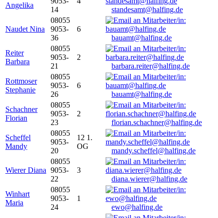
9053-
4
Angelika
14
standesamt@halfing.de
08055
Naudet Nina
9053-
6
36
bauamt@halfing.de
08055
Reiter
9053-
2
Barbara
21
barbara.reiter@halfing.de
08055
Rottmoser
9053-
6
Stephanie
26
bauamt@halfing.de
08055
Schachner
9053-
2
Florian
23
florian.schachner@halfing.de
08055
Scheffel
12 1.
9053-
Mandy
OG
20
mandy.scheffel@halfing.de
08055
Wierer Diana
9053-
3
22
diana.wierer@halfing.de
08055
Winhart
9053-
1
Maria
24
ewo@halfing.de