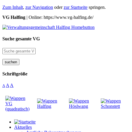
Zum Inhalt
,
zur Navigation
oder
zur Startseite
springen.
VG Halfing
| Online: https://www.vg-halfing.de/
Suche gesamte VG
suchen
Schriftgröße
A
A
A
Aktuelles