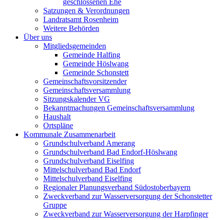
geschlossenen Ehe
Satzungen & Verordnungen
Landratsamt Rosenheim
Weitere Behörden
Über uns
Mitgliedsgemeinden
Gemeinde Halfing
Gemeinde Höslwang
Gemeinde Schonstett
Gemeinschaftsvorsitzender
Gemeinschaftsversammlung
Sitzungskalender VG
Bekanntmachungen Gemeinschaftsversammlung
Haushalt
Ortspläne
Kommunale Zusammenarbeit
Grundschulverband Amerang
Grundschulverband Bad Endorf-Höslwang
Grundschulverband Eiselfing
Mittelschulverband Bad Endorf
Mittelschulverband Eiselfing
Regionaler Planungsverband Südostoberbayern
Zweckverband zur Wasserversorgung der Schonstetter
Gruppe
Zweckverband zur Wasserversorgung der Harpfinger