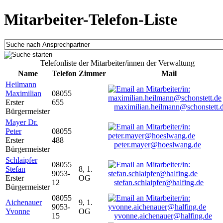
Mitarbeiter-Telefon-Liste
Telefonliste der Mitarbeiter/innen der Verwaltung
Name
Telefon
Zimmer
Mail
Heilmann
Maximilian
08055
Erster
655
maximilian.heilmann@schonstett.
Bürgermeister
Mayer Dr.
Peter
08055
Erster
488
peter.mayer@hoeslwang.de
Bürgermeister
Schlaipfer
08055
Stefan
8, 1.
9053-
Erster
OG
12
stefan.schlaipfer@halfing.de
Bürgermeister
08055
Aichenauer
9, 1.
9053-
Yvonne
OG
15
yvonne.aichenauer@halfing.de