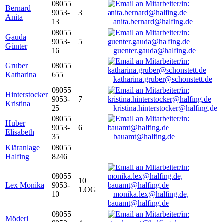
08055
Bernard
9053-
3
Anita
13
anita.bernard@halfing.de
08055
Gauda
9053-
5
Günter
16
guenter.gauda@halfing.de
Gruber
08055
Katharina
655
katharina.gruber@schonstett.de
08055
Hinterstocker
9053-
7
Kristina
25
kristina.hinterstocker@halfing.de
08055
Huber
9053-
6
Elisabeth
35
bauamt@halfing.de
Kläranlage
08055
Halfing
8246
08055
10
Lex Monika
9053-
1.OG
10
monika.lex@halfing.de,
bauamt@halfing.de
08055
Möderl