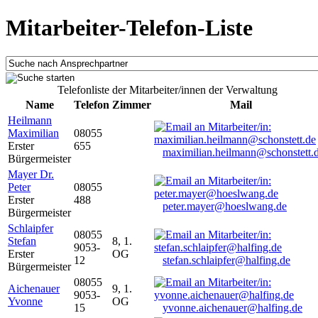
Mitarbeiter-Telefon-Liste
Telefonliste der Mitarbeiter/innen der Verwaltung
Name
Telefon
Zimmer
Mail
Heilmann
Maximilian
08055
Erster
655
maximilian.heilmann@schonstett.
Bürgermeister
Mayer Dr.
Peter
08055
Erster
488
peter.mayer@hoeslwang.de
Bürgermeister
Schlaipfer
08055
Stefan
8, 1.
9053-
Erster
OG
12
stefan.schlaipfer@halfing.de
Bürgermeister
08055
Aichenauer
9, 1.
9053-
Yvonne
OG
15
yvonne.aichenauer@halfing.de