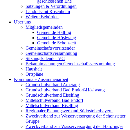
geschlossenen Ehe
Satzungen & Verordnungen
Landratsamt Rosenheim
Weitere Behörden
Über uns
Mitgliedsgemeinden
Gemeinde Halfing
Gemeinde Höslwang
Gemeinde Schonstett
Gemeinschaftsvorsitzender
Gemeinschaftsversammlung
Sitzungskalender VG
Bekanntmachungen Gemeinschaftsversammlung
Haushalt
Ortspläne
Kommunale Zusammenarbeit
Grundschulverband Amerang
Grundschulverband Bad Endorf-Höslwang
Grundschulverband Eiselfing
Mittelschulverband Bad Endorf
Mittelschulverband Eiselfing
Regionaler Planungsverband Südostoberbayern
Zweckverband zur Wasserversorgung der Schonstetter
Gruppe
Zweckverband zur Wasserversorgung der Harpfinger