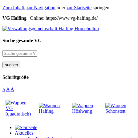
Zum Inhalt
,
zur Navigation
oder
zur Startseite
springen.
VG Halfing
| Online: https://www.vg-halfing.de/
Suche gesamte VG
suchen
Schriftgröße
A
A
A
Aktuelles