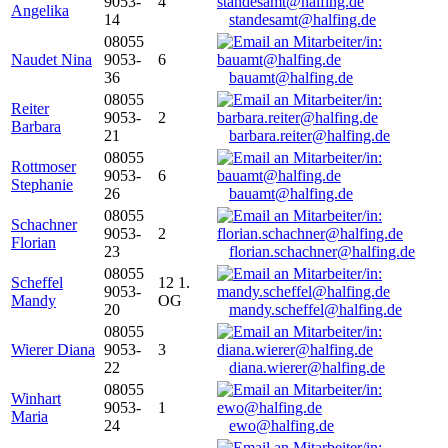
9053-
4
Angelika
14
standesamt@halfing.de
08055
Naudet Nina
9053-
6
36
bauamt@halfing.de
08055
Reiter
9053-
2
Barbara
21
barbara.reiter@halfing.de
08055
Rottmoser
9053-
6
Stephanie
26
bauamt@halfing.de
08055
Schachner
9053-
2
Florian
23
florian.schachner@halfing.de
08055
Scheffel
12 1.
9053-
Mandy
OG
20
mandy.scheffel@halfing.de
08055
Wierer Diana
9053-
3
22
diana.wierer@halfing.de
08055
Winhart
9053-
1
Maria
24
ewo@halfing.de