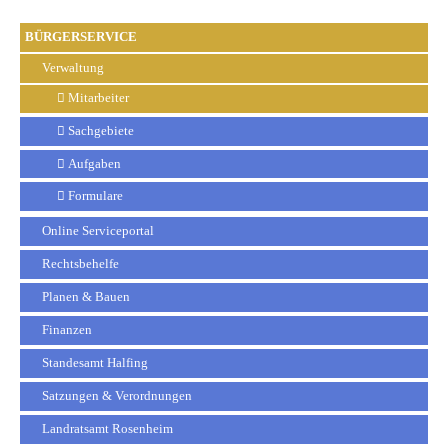
BÜRGERSERVICE
Verwaltung
Mitarbeiter
Sachgebiete
Aufgaben
Formulare
Online Serviceportal
Rechtsbehelfe
Planen & Bauen
Finanzen
Standesamt Halfing
Satzungen & Verordnungen
Landratsamt Rosenheim