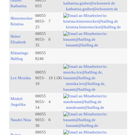
Gruber
08055
Katharina
655
katharina.gruber@schonstett.de
08055
Hinterstocker
9053-
7
Kristina
25
kristina.hinterstocker@halfing.de
08055
Huber
9053-
6
Elisabeth
35
bauamt@halfing.de
Kläranlage
08055
Halfing
8246
08055
Lex Monika
9053-
10 1.OG
10
monika.lex@halfing.de,
bauamt@halfing.de
08055
Möderl
9053-
4
Angelika
14
standesamt@halfing.de
08055
Naudet Nina
9053-
6
36
bauamt@halfing.de
08055
Reiter