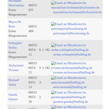
Heilmann
Maximilian
08055
Erster
655
maximilian.heilmann@schonstett.de
Bürgermeister
Mayer Dr.
Peter
08055
Erster
488
peter.mayer@hoeslwang.de
Bürgermeister
Schlaipfer
08055
Stefan
9053-
8, 1. OG
Erster
12
stefan.schlaipfer@halfing.de
Bürgermeister
08055
Aichenauer
9053-
9, 1. OG
Yvonne
15
yvonne.aichenauer@halfing.de
08055
Bernard
9053-
3
Anita
13
anita.bernard@halfing.de
08055
Gauda
9053-
5
Günter
16
guenter.gauda@halfing.de