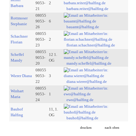
9053-
2
Barbara
21
barbara.reiter@halfing.de
08055
Rottmoser
9053-
6
Stephanie
26
bauamt@halfing.de
08055
Schachner
9053-
2
Florian
23
florian.schachner@halfing.de
08055
Scheffel
12 1.
9053-
Mandy
OG
20
mandy.scheffel@halfing.de
08055
Wierer Diana
9053-
3
22
diana.wierer@halfing.de
08055
Winhart
9053-
1
Maria
24
ewo@halfing.de
Bauhof
11, 1.
Halfing
OG
bauhof@halfing.de
drucken
nach oben