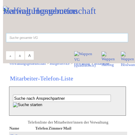
Zum Inhalt
,
zur Navigation
oder
zur Startseite
springen.
suchen
A
A
A
Sie sind hier:
Verwaltungsgemeinschaft
>
Bürgerservice
>
Verwaltung
>
Mitarbeiter
Mitarbeiter-Telefon-Liste
Telefonliste der Mitarbeiter/innen der Verwaltung
Name
Telefon
Zimmer
Mail