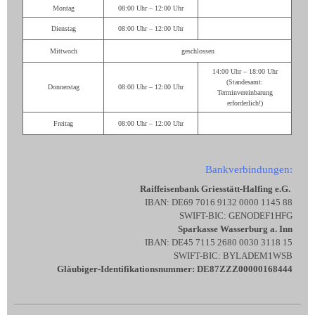
Montag
08:00 Uhr – 12:00 Uhr
Dienstag
08:00 Uhr – 12:00 Uhr
Mittwoch
geschlossen
14:00 Uhr – 18:00 Uhr
(Standesamt:
Donnerstag
08:00 Uhr – 12:00 Uhr
Terminvereinbarung
erforderlich!)
Freitag
08:00 Uhr – 12:00 Uhr
Bankverbindungen:
Raiffeisenbank Griesstätt-Halfing e.G.
IBAN: DE69 7016 9132 0000 1145 88
SWIFT-BIC: GENODEF1HFG
Sparkasse Wasserburg a. Inn
IBAN: DE45 7115 2680 0030 3118 15
SWIFT-BIC: BYLADEM1WSB
Gläubiger-Identifikationsnummer: DE87ZZZ00000168444