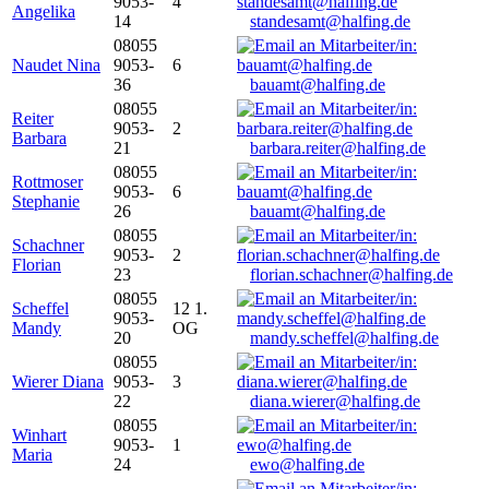
9053-
4
Angelika
14
standesamt@halfing.de
08055
Naudet Nina
9053-
6
36
bauamt@halfing.de
08055
Reiter
9053-
2
Barbara
21
barbara.reiter@halfing.de
08055
Rottmoser
9053-
6
Stephanie
26
bauamt@halfing.de
08055
Schachner
9053-
2
Florian
23
florian.schachner@halfing.de
08055
Scheffel
12 1.
9053-
Mandy
OG
20
mandy.scheffel@halfing.de
08055
Wierer Diana
9053-
3
22
diana.wierer@halfing.de
08055
Winhart
9053-
1
Maria
24
ewo@halfing.de