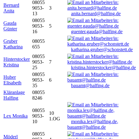
08055
Bernard
9053-
3
Anita
13
anita.bernard@halfing.de
08055
Gauda
9053-
5
Günter
16
guenter.gauda@halfing.de
Gruber
08055
Katharina
655
katharina.gruber@schonstett.de
08055
Hinterstocker
9053-
7
Kristina
25
kristina.hinterstocker@halfing.de
08055
Huber
9053-
6
Elisabeth
35
bauamt@halfing.de
Kläranlage
08055
Halfing
8246
08055
10
Lex Monika
9053-
1.OG
10
monika.lex@halfing.de,
bauamt@halfing.de
08055
Möderl