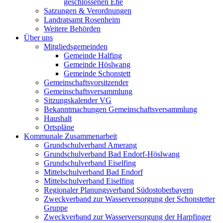
geschlossenen Ehe
Satzungen & Verordnungen
Landratsamt Rosenheim
Weitere Behörden
Über uns
Mitgliedsgemeinden
Gemeinde Halfing
Gemeinde Höslwang
Gemeinde Schonstett
Gemeinschaftsvorsitzender
Gemeinschaftsversammlung
Sitzungskalender VG
Bekanntmachungen Gemeinschaftsversammlung
Haushalt
Ortspläne
Kommunale Zusammenarbeit
Grundschulverband Amerang
Grundschulverband Bad Endorf-Höslwang
Grundschulverband Eiselfing
Mittelschulverband Bad Endorf
Mittelschulverband Eiselfing
Regionaler Planungsverband Südostoberbayern
Zweckverband zur Wasserversorgung der Schonstetter
Gruppe
Zweckverband zur Wasserversorgung der Harpfinger