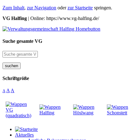
Zum Inhalt
,
zur Navigation
oder
zur Startseite
springen.
VG Halfing
| Online: https://www.vg-halfing.de/
Suche gesamte VG
suchen
Schriftgröße
A
A
A
Aktuelles