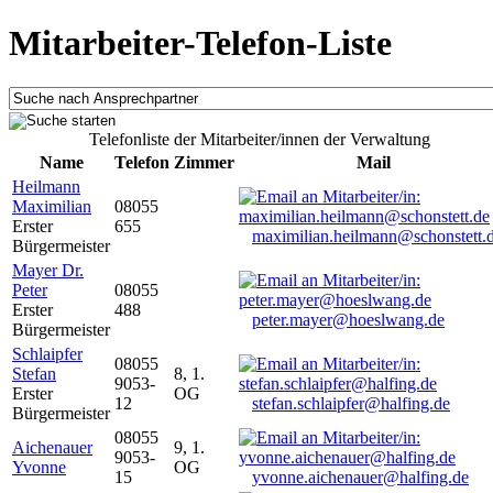
Mitarbeiter-Telefon-Liste
Telefonliste der Mitarbeiter/innen der Verwaltung
Name
Telefon
Zimmer
Mail
Heilmann
Maximilian
08055
Erster
655
maximilian.heilmann@schonstett.
Bürgermeister
Mayer Dr.
Peter
08055
Erster
488
peter.mayer@hoeslwang.de
Bürgermeister
Schlaipfer
08055
Stefan
8, 1.
9053-
Erster
OG
12
stefan.schlaipfer@halfing.de
Bürgermeister
08055
Aichenauer
9, 1.
9053-
Yvonne
OG
15
yvonne.aichenauer@halfing.de