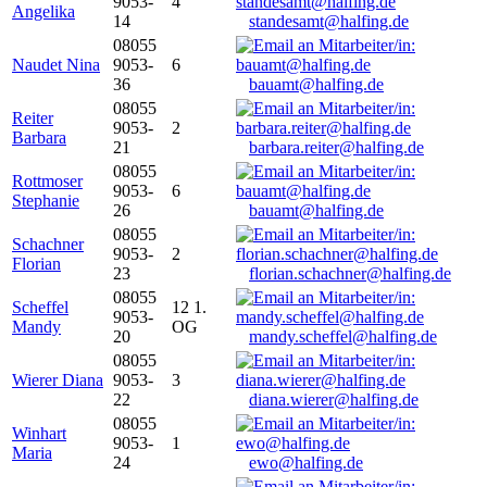
9053-
4
Angelika
14
standesamt@halfing.de
08055
Naudet Nina
9053-
6
36
bauamt@halfing.de
08055
Reiter
9053-
2
Barbara
21
barbara.reiter@halfing.de
08055
Rottmoser
9053-
6
Stephanie
26
bauamt@halfing.de
08055
Schachner
9053-
2
Florian
23
florian.schachner@halfing.de
08055
Scheffel
12 1.
9053-
Mandy
OG
20
mandy.scheffel@halfing.de
08055
Wierer Diana
9053-
3
22
diana.wierer@halfing.de
08055
Winhart
9053-
1
Maria
24
ewo@halfing.de