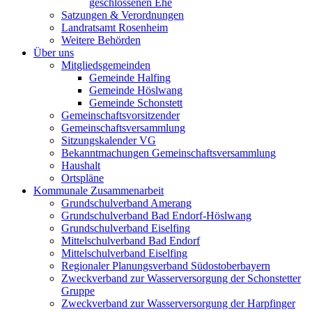
geschlossenen Ehe
Satzungen & Verordnungen
Landratsamt Rosenheim
Weitere Behörden
Über uns
Mitgliedsgemeinden
Gemeinde Halfing
Gemeinde Höslwang
Gemeinde Schonstett
Gemeinschaftsvorsitzender
Gemeinschaftsversammlung
Sitzungskalender VG
Bekanntmachungen Gemeinschaftsversammlung
Haushalt
Ortspläne
Kommunale Zusammenarbeit
Grundschulverband Amerang
Grundschulverband Bad Endorf-Höslwang
Grundschulverband Eiselfing
Mittelschulverband Bad Endorf
Mittelschulverband Eiselfing
Regionaler Planungsverband Südostoberbayern
Zweckverband zur Wasserversorgung der Schonstetter
Gruppe
Zweckverband zur Wasserversorgung der Harpfinger