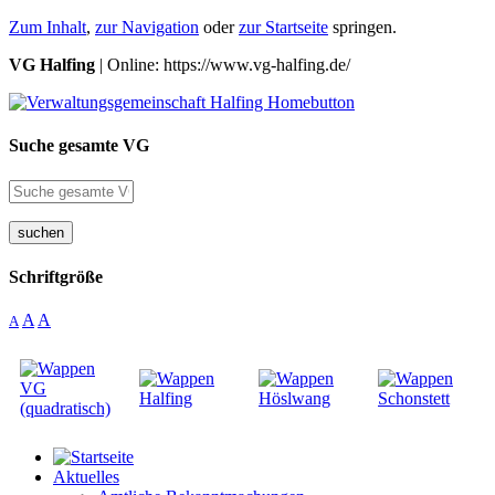
Zum Inhalt
,
zur Navigation
oder
zur Startseite
springen.
VG Halfing
| Online: https://www.vg-halfing.de/
Suche gesamte VG
suchen
Schriftgröße
A
A
A
Aktuelles