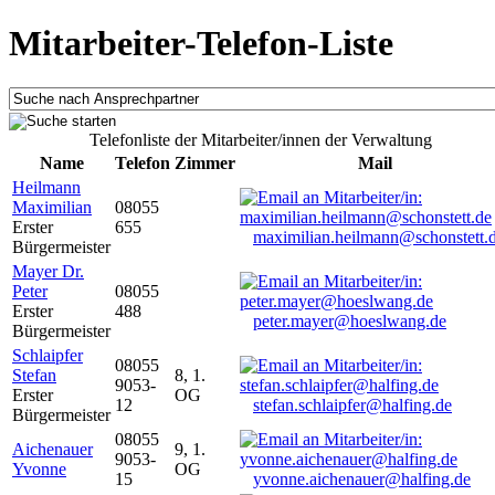
Mitarbeiter-Telefon-Liste
Telefonliste der Mitarbeiter/innen der Verwaltung
Name
Telefon
Zimmer
Mail
Heilmann
Maximilian
08055
Erster
655
maximilian.heilmann@schonstett.
Bürgermeister
Mayer Dr.
Peter
08055
Erster
488
peter.mayer@hoeslwang.de
Bürgermeister
Schlaipfer
08055
Stefan
8, 1.
9053-
Erster
OG
12
stefan.schlaipfer@halfing.de
Bürgermeister
08055
Aichenauer
9, 1.
9053-
Yvonne
OG
15
yvonne.aichenauer@halfing.de