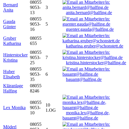
08055
Bernard
9053-
3
Anita
13
anita.bernard@halfing.de
08055
Gauda
9053-
5
Günter
16
guenter.gauda@halfing.de
Gruber
08055
Katharina
655
katharina.gruber@schonstett.de
08055
Hinterstocker
9053-
7
Kristina
25
kristina.hinterstocker@halfing.de
08055
Huber
9053-
6
Elisabeth
35
bauamt@halfing.de
Kläranlage
08055
Halfing
8246
08055
10
Lex Monika
9053-
1.OG
10
monika.lex@halfing.de,
bauamt@halfing.de
08055
Möderl