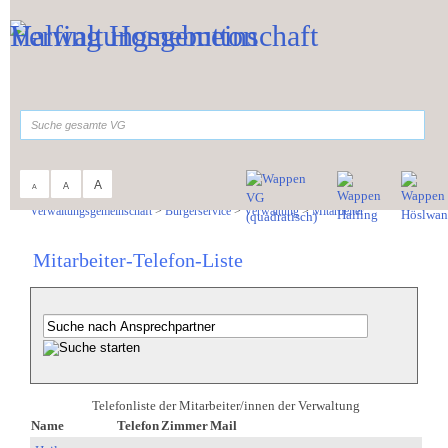
Zum Inhalt
,
zur Navigation
oder
zur Startseite
springen.
suchen
A
A
A
Sie sind hier:
Verwaltungsgemeinschaft
>
Bürgerservice
>
Verwaltung
>
Mitarbeiter
Mitarbeiter-Telefon-Liste
Telefonliste der Mitarbeiter/innen der Verwaltung
Name
Telefon
Zimmer
Mail