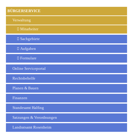
BÜRGERSERVICE
Verwaltung
Mitarbeiter
Sachgebiete
Aufgaben
Formulare
Online Serviceportal
Rechtsbehelfe
Planen & Bauen
Finanzen
Standesamt Halfing
Satzungen & Verordnungen
Landratsamt Rosenheim