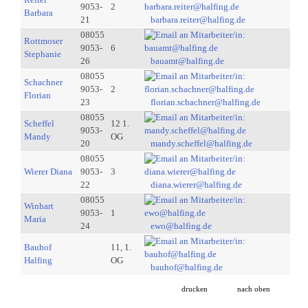
9053-
2
Barbara
21
barbara.reiter@halfing.de
08055
Rottmoser
9053-
6
Stephanie
26
bauamt@halfing.de
08055
Schachner
9053-
2
Florian
23
florian.schachner@halfing.de
08055
Scheffel
12 1.
9053-
Mandy
OG
20
mandy.scheffel@halfing.de
08055
Wierer Diana
9053-
3
22
diana.wierer@halfing.de
08055
Winhart
9053-
1
Maria
24
ewo@halfing.de
Bauhof
11, 1.
Halfing
OG
bauhof@halfing.de
drucken
nach oben