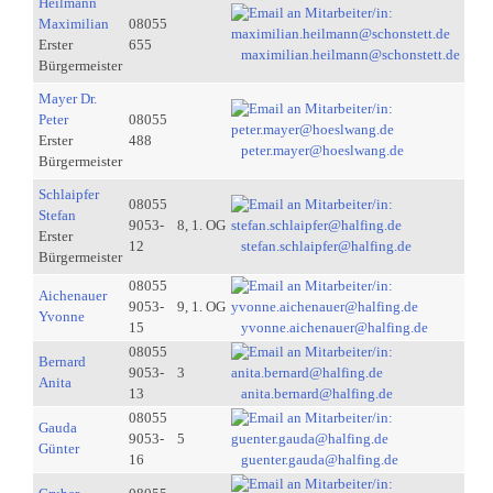
Heilmann
Maximilian
08055
Erster
655
maximilian.heilmann@schonstett.de
Bürgermeister
Mayer Dr.
Peter
08055
Erster
488
peter.mayer@hoeslwang.de
Bürgermeister
Schlaipfer
08055
Stefan
9053-
8, 1. OG
Erster
12
stefan.schlaipfer@halfing.de
Bürgermeister
08055
Aichenauer
9053-
9, 1. OG
Yvonne
15
yvonne.aichenauer@halfing.de
08055
Bernard
9053-
3
Anita
13
anita.bernard@halfing.de
08055
Gauda
9053-
5
Günter
16
guenter.gauda@halfing.de