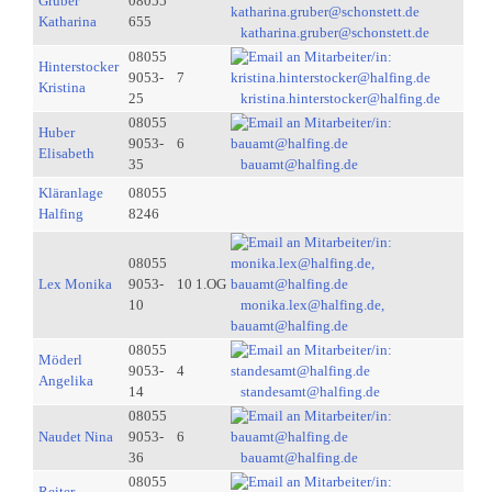
Gruber
08055
Katharina
655
katharina.gruber@schonstett.de
08055
Hinterstocker
9053-
7
Kristina
25
kristina.hinterstocker@halfing.de
08055
Huber
9053-
6
Elisabeth
35
bauamt@halfing.de
Kläranlage
08055
Halfing
8246
08055
Lex Monika
9053-
10 1.OG
10
monika.lex@halfing.de,
bauamt@halfing.de
08055
Möderl
9053-
4
Angelika
14
standesamt@halfing.de
08055
Naudet Nina
9053-
6
36
bauamt@halfing.de
08055
Reiter