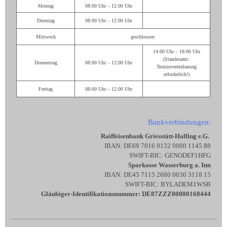
Montag
08:00 Uhr – 12:00 Uhr
Dienstag
08:00 Uhr – 12:00 Uhr
Mittwoch
geschlossen
14:00 Uhr – 18:00 Uhr
(Standesamt:
Donnerstag
08:00 Uhr – 12:00 Uhr
Terminvereinbarung
erforderlich!)
Freitag
08:00 Uhr – 12:00 Uhr
Bankverbindungen:
Raiffeisenbank Griesstätt-Halfing e.G.
IBAN: DE69 7016 9132 0000 1145 88
SWIFT-BIC: GENODEF1HFG
Sparkasse Wasserburg a. Inn
IBAN: DE45 7115 2680 0030 3118 15
SWIFT-BIC: BYLADEM1WSB
Gläubiger-Identifikationsnummer: DE87ZZZ00000168444