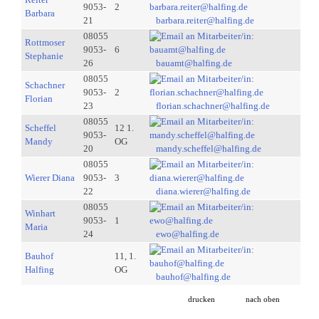
9053-
2
Barbara
21
barbara.reiter@halfing.de
08055
Rottmoser
9053-
6
Stephanie
26
bauamt@halfing.de
08055
Schachner
9053-
2
Florian
23
florian.schachner@halfing.de
08055
Scheffel
12 1.
9053-
Mandy
OG
20
mandy.scheffel@halfing.de
08055
Wierer Diana
9053-
3
22
diana.wierer@halfing.de
08055
Winhart
9053-
1
Maria
24
ewo@halfing.de
Bauhof
11, 1.
Halfing
OG
bauhof@halfing.de
drucken
nach oben