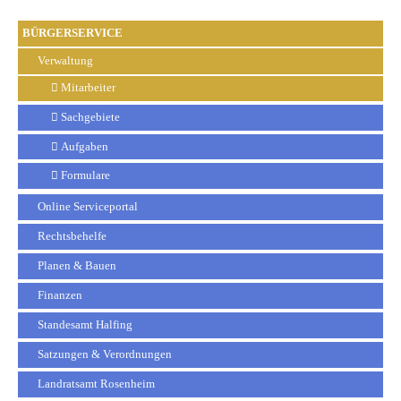
BÜRGERSERVICE
Verwaltung
Mitarbeiter
Sachgebiete
Aufgaben
Formulare
Online Serviceportal
Rechtsbehelfe
Planen & Bauen
Finanzen
Standesamt Halfing
Satzungen & Verordnungen
Landratsamt Rosenheim