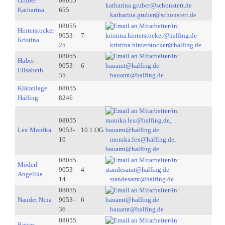
Gruber
08055
Katharina
655
katharina.gruber@schonstett.de
08055
Hinterstocker
9053-
7
Kristina
25
kristina.hinterstocker@halfing.de
08055
Huber
9053-
6
Elisabeth
35
bauamt@halfing.de
Kläranlage
08055
Halfing
8246
08055
Lex Monika
9053-
10 1.OG
10
monika.lex@halfing.de,
bauamt@halfing.de
08055
Möderl
9053-
4
Angelika
14
standesamt@halfing.de
08055
Naudet Nina
9053-
6
36
bauamt@halfing.de
08055
Reiter