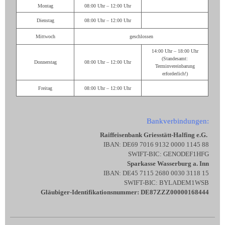
Montag
08:00 Uhr – 12:00 Uhr
Dienstag
08:00 Uhr – 12:00 Uhr
Mittwoch
geschlossen
14:00 Uhr – 18:00 Uhr
(Standesamt:
Donnerstag
08:00 Uhr – 12:00 Uhr
Terminvereinbarung
erforderlich!)
Freitag
08:00 Uhr – 12:00 Uhr
Bankverbindungen:
Raiffeisenbank Griesstätt-Halfing e.G.
IBAN: DE69 7016 9132 0000 1145 88
SWIFT-BIC: GENODEF1HFG
Sparkasse Wasserburg a. Inn
IBAN: DE45 7115 2680 0030 3118 15
SWIFT-BIC: BYLADEM1WSB
Gläubiger-Identifikationsnummer: DE87ZZZ00000168444