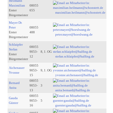
Heilmann
Maximilian
08055
Erster
655
maximilian.heilmann@schonstett.de
Bürgermeister
Mayer Dr.
Peter
08055
Erster
488
peter.mayer@hoeslwang.de
Bürgermeister
Schlaipfer
08055
Stefan
9053-
8, 1. OG
Erster
12
stefan.schlaipfer@halfing.de
Bürgermeister
08055
Aichenauer
9053-
9, 1. OG
Yvonne
15
yvonne.aichenauer@halfing.de
08055
Bernard
9053-
3
Anita
13
anita.bernard@halfing.de
08055
Gauda
9053-
5
Günter
16
guenter.gauda@halfing.de