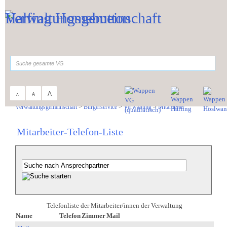
Zum Inhalt
,
zur Navigation
oder
zur Startseite
springen.
suchen
A
A
A
Sie sind hier:
Verwaltungsgemeinschaft
>
Bürgerservice
>
Verwaltung
>
Mitarbeiter
Mitarbeiter-Telefon-Liste
Telefonliste der Mitarbeiter/innen der Verwaltung
Name
Telefon
Zimmer
Mail