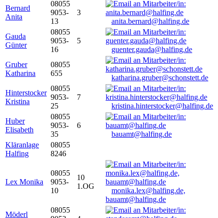
08055
Bernard
9053-
3
Anita
13
anita.bernard@halfing.de
08055
Gauda
9053-
5
Günter
16
guenter.gauda@halfing.de
Gruber
08055
Katharina
655
katharina.gruber@schonstett.de
08055
Hinterstocker
9053-
7
Kristina
25
kristina.hinterstocker@halfing.de
08055
Huber
9053-
6
Elisabeth
35
bauamt@halfing.de
Kläranlage
08055
Halfing
8246
08055
10
Lex Monika
9053-
1.OG
10
monika.lex@halfing.de,
bauamt@halfing.de
08055
Möderl