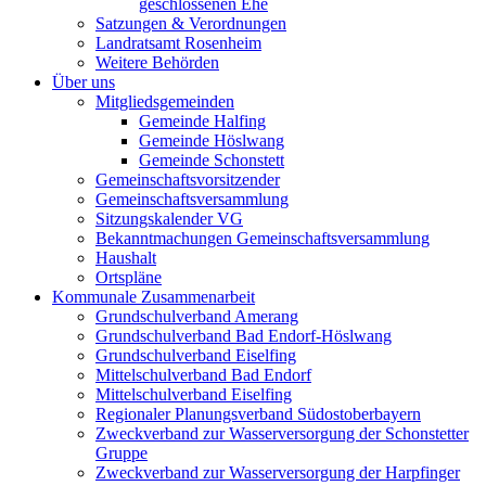
geschlossenen Ehe
Satzungen & Verordnungen
Landratsamt Rosenheim
Weitere Behörden
Über uns
Mitgliedsgemeinden
Gemeinde Halfing
Gemeinde Höslwang
Gemeinde Schonstett
Gemeinschaftsvorsitzender
Gemeinschaftsversammlung
Sitzungskalender VG
Bekanntmachungen Gemeinschaftsversammlung
Haushalt
Ortspläne
Kommunale Zusammenarbeit
Grundschulverband Amerang
Grundschulverband Bad Endorf-Höslwang
Grundschulverband Eiselfing
Mittelschulverband Bad Endorf
Mittelschulverband Eiselfing
Regionaler Planungsverband Südostoberbayern
Zweckverband zur Wasserversorgung der Schonstetter
Gruppe
Zweckverband zur Wasserversorgung der Harpfinger