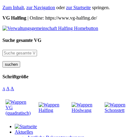
Zum Inhalt
,
zur Navigation
oder
zur Startseite
springen.
VG Halfing
| Online: https://www.vg-halfing.de/
Suche gesamte VG
suchen
Schriftgröße
A
A
A
Aktuelles