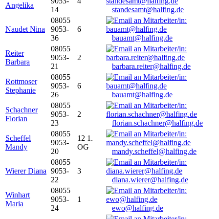
9053-
4
Angelika
14
standesamt@halfing.de
08055
Naudet Nina
9053-
6
36
bauamt@halfing.de
08055
Reiter
9053-
2
Barbara
21
barbara.reiter@halfing.de
08055
Rottmoser
9053-
6
Stephanie
26
bauamt@halfing.de
08055
Schachner
9053-
2
Florian
23
florian.schachner@halfing.de
08055
Scheffel
12 1.
9053-
Mandy
OG
20
mandy.scheffel@halfing.de
08055
Wierer Diana
9053-
3
22
diana.wierer@halfing.de
08055
Winhart
9053-
1
Maria
24
ewo@halfing.de