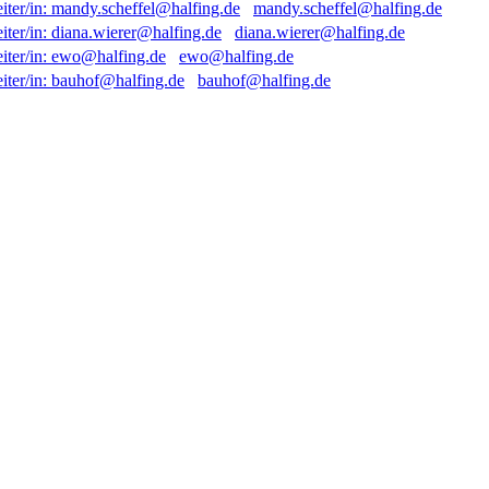
mandy.scheffel@halfing.de
diana.wierer@halfing.de
ewo@halfing.de
bauhof@halfing.de