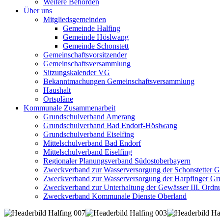
Weitere Behörden
Über uns
Mitgliedsgemeinden
Gemeinde Halfing
Gemeinde Höslwang
Gemeinde Schonstett
Gemeinschaftsvorsitzender
Gemeinschaftsversammlung
Sitzungskalender VG
Bekanntmachungen Gemeinschaftsversammlung
Haushalt
Ortspläne
Kommunale Zusammenarbeit
Grundschulverband Amerang
Grundschulverband Bad Endorf-Höslwang
Grundschulverband Eiselfing
Mittelschulverband Bad Endorf
Mittelschulverband Eiselfing
Regionaler Planungsverband Südostoberbayern
Zweckverband zur Wasserversorgung der Schonstetter 
Zweckverband zur Wasserversorgung der Harpfinger Gr
Zweckverband zur Unterhaltung der Gewässer III. Ordnu
Zweckverband Kommunale Dienste Oberland