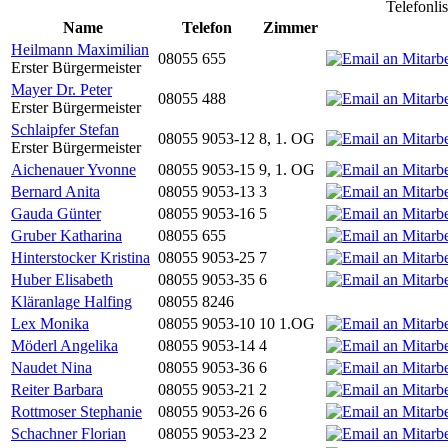
Telefonli
Name
Telefon
Zimmer
Heilmann Maximilian
08055 655
Erster Bürgermeister
Mayer Dr. Peter
08055 488
Erster Bürgermeister
Schlaipfer Stefan
08055 9053-12
8, 1. OG
Erster Bürgermeister
Aichenauer Yvonne
08055 9053-15
9, 1. OG
Bernard Anita
08055 9053-13
3
Gauda Günter
08055 9053-16
5
Gruber Katharina
08055 655
Hinterstocker Kristina
08055 9053-25
7
Huber Elisabeth
08055 9053-35
6
Kläranlage Halfing
08055 8246
Lex Monika
08055 9053-10
10 1.OG
Möderl Angelika
08055 9053-14
4
Naudet Nina
08055 9053-36
6
Reiter Barbara
08055 9053-21
2
Rottmoser Stephanie
08055 9053-26
6
Schachner Florian
08055 9053-23
2