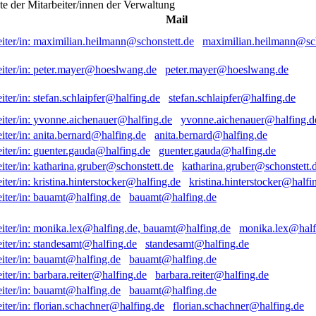
ste der Mitarbeiter/innen der Verwaltung
Mail
maximilian.heilmann@sch
peter.mayer@hoeslwang.de
stefan.schlaipfer@halfing.de
yvonne.aichenauer@halfing.d
anita.bernard@halfing.de
guenter.gauda@halfing.de
katharina.gruber@schonstett.
kristina.hinterstocker@halfi
bauamt@halfing.de
monika.lex@half
standesamt@halfing.de
bauamt@halfing.de
barbara.reiter@halfing.de
bauamt@halfing.de
florian.schachner@halfing.de