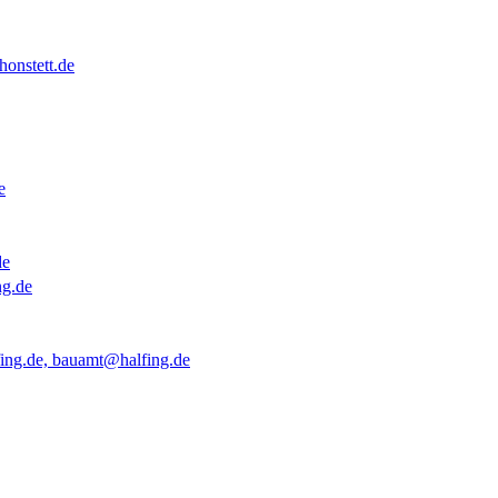
onstett.de
e
de
ng.de
ing.de, bauamt@halfing.de