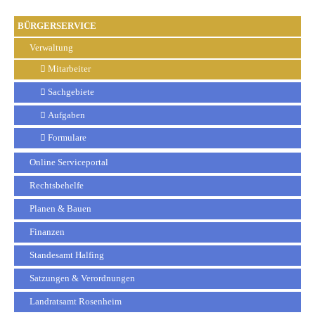
BÜRGERSERVICE
Verwaltung
Mitarbeiter
Sachgebiete
Aufgaben
Formulare
Online Serviceportal
Rechtsbehelfe
Planen & Bauen
Finanzen
Standesamt Halfing
Satzungen & Verordnungen
Landratsamt Rosenheim