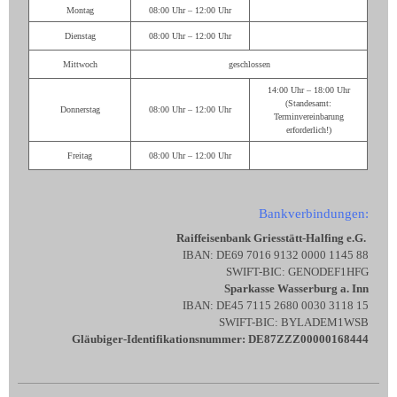
Montag
08:00 Uhr – 12:00 Uhr
Dienstag
08:00 Uhr – 12:00 Uhr
Mittwoch
geschlossen
14:00 Uhr – 18:00 Uhr
(Standesamt:
Donnerstag
08:00 Uhr – 12:00 Uhr
Terminvereinbarung
erforderlich!)
Freitag
08:00 Uhr – 12:00 Uhr
Bankverbindungen:
Raiffeisenbank Griesstätt-Halfing e.G.
IBAN: DE69 7016 9132 0000 1145 88
SWIFT-BIC: GENODEF1HFG
Sparkasse Wasserburg a. Inn
IBAN: DE45 7115 2680 0030 3118 15
SWIFT-BIC: BYLADEM1WSB
Gläubiger-Identifikationsnummer: DE87ZZZ00000168444