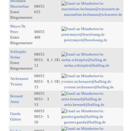
Heilmann
Maximilian
08055
Erster
655
maximilian.heilmann@schonstett.de
Bürgermeister
Mayer Dr.
Peter
08055
Erster
488
peter.mayer@hoeslwang.de
Bürgermeister
Schlaipfer
08055
Stefan
9053-
8, 1. OG
Erster
12
stefan.schlaipfer@halfing.de
Bürgermeister
08055
Aichenauer
9053-
9, 1. OG
Yvonne
15
yvonne.aichenauer@halfing.de
08055
Bernard
9053-
3
Anita
13
anita.bernard@halfing.de
08055
Gauda
9053-
5
Günter
16
guenter.gauda@halfing.de