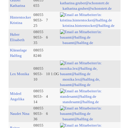
Gruber
08055
Katharina
655
katharina.gruber@schonstett.de
08055
Hinterstocker
9053-
7
Kristina
25
kristina.hinterstocker@halfing.de
08055
Huber
9053-
6
Elisabeth
35
bauamt@halfing.de
Kläranlage
08055
Halfing
8246
08055
Lex Monika
9053-
10 1.OG
10
monika.lex@halfing.de,
bauamt@halfing.de
08055
Möderl
9053-
4
Angelika
14
standesamt@halfing.de
08055
Naudet Nina
9053-
6
36
bauamt@halfing.de
08055
Reiter