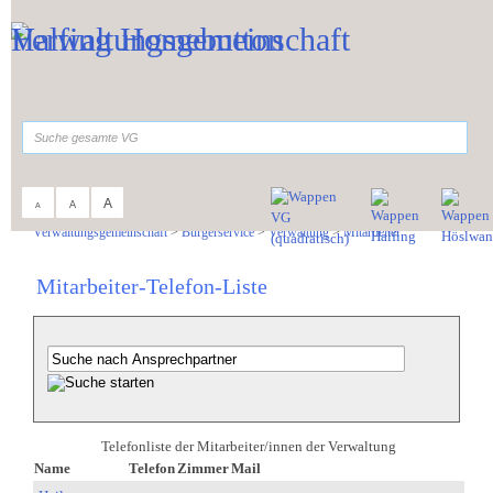
Zum Inhalt
,
zur Navigation
oder
zur Startseite
springen.
suchen
A
A
A
Sie sind hier:
Verwaltungsgemeinschaft
>
Bürgerservice
>
Verwaltung
>
Mitarbeiter
Mitarbeiter-Telefon-Liste
Telefonliste der Mitarbeiter/innen der Verwaltung
Name
Telefon
Zimmer
Mail