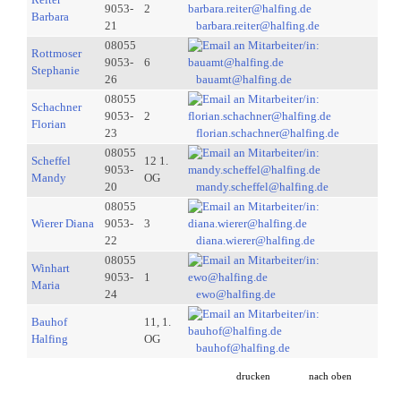
9053-
2
Barbara
21
barbara.reiter@halfing.de
08055
Rottmoser
9053-
6
Stephanie
26
bauamt@halfing.de
08055
Schachner
9053-
2
Florian
23
florian.schachner@halfing.de
08055
Scheffel
12 1.
9053-
Mandy
OG
20
mandy.scheffel@halfing.de
08055
Wierer Diana
9053-
3
22
diana.wierer@halfing.de
08055
Winhart
9053-
1
Maria
24
ewo@halfing.de
Bauhof
11, 1.
Halfing
OG
bauhof@halfing.de
drucken
nach oben