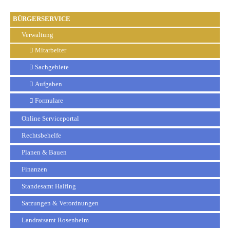
BÜRGERSERVICE
Verwaltung
Mitarbeiter
Sachgebiete
Aufgaben
Formulare
Online Serviceportal
Rechtsbehelfe
Planen & Bauen
Finanzen
Standesamt Halfing
Satzungen & Verordnungen
Landratsamt Rosenheim