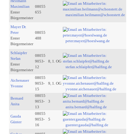
Heilmann
Maximilian
08055
Erster
655
maximilian.heilmann@schonstett.de
Bürgermeister
Mayer Dr.
Peter
08055
Erster
488
peter.mayer@hoeslwang.de
Bürgermeister
Schlaipfer
08055
Stefan
9053-
8, 1. OG
Erster
12
stefan.schlaipfer@halfing.de
Bürgermeister
08055
Aichenauer
9053-
9, 1. OG
Yvonne
15
yvonne.aichenauer@halfing.de
08055
Bernard
9053-
3
Anita
13
anita.bernard@halfing.de
08055
Gauda
9053-
5
Günter
16
guenter.gauda@halfing.de