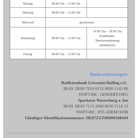
Montag
08:00 Uhr – 12:00 Uhr
Dienstag
08:00 Uhr – 12:00 Uhr
Mittwoch
geschlossen
14:00 Uhr – 18:00 Uhr
(Standesamt:
Donnerstag
08:00 Uhr – 12:00 Uhr
Terminvereinbarung
erforderlich!)
Freitag
08:00 Uhr – 12:00 Uhr
Bankverbindungen:
Raiffeisenbank Griesstätt-Halfing e.G.
IBAN: DE69 7016 9132 0000 1145 88
SWIFT-BIC: GENODEF1HFG
Sparkasse Wasserburg a. Inn
IBAN: DE45 7115 2680 0030 3118 15
SWIFT-BIC: BYLADEM1WSB
Gläubiger-Identifikationsnummer: DE87ZZZ00000168444