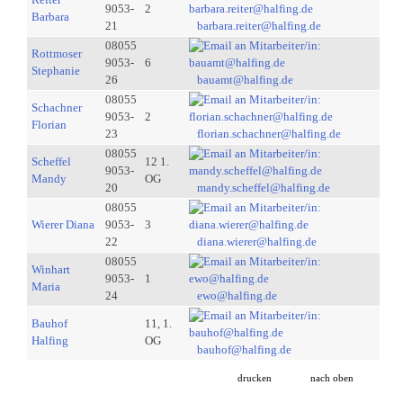
9053-
2
Barbara
21
barbara.reiter@halfing.de
08055
Rottmoser
9053-
6
Stephanie
26
bauamt@halfing.de
08055
Schachner
9053-
2
Florian
23
florian.schachner@halfing.de
08055
Scheffel
12 1.
9053-
Mandy
OG
20
mandy.scheffel@halfing.de
08055
Wierer Diana
9053-
3
22
diana.wierer@halfing.de
08055
Winhart
9053-
1
Maria
24
ewo@halfing.de
Bauhof
11, 1.
Halfing
OG
bauhof@halfing.de
drucken
nach oben