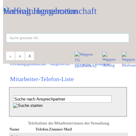
Zum Inhalt
,
zur Navigation
oder
zur Startseite
springen.
suchen
A
A
A
Sie sind hier:
Verwaltungsgemeinschaft
>
Bürgerservice
>
Verwaltung
>
Mitarbeiter
Mitarbeiter-Telefon-Liste
Telefonliste der Mitarbeiter/innen der Verwaltung
Name
Telefon
Zimmer
Mail