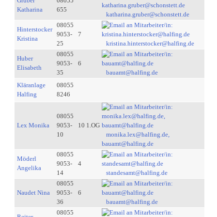
Gruber
08055
Katharina
655
katharina.gruber@schonstett.de
08055
Hinterstocker
9053-
7
Kristina
25
kristina.hinterstocker@halfing.de
08055
Huber
9053-
6
Elisabeth
35
bauamt@halfing.de
Kläranlage
08055
Halfing
8246
08055
Lex Monika
9053-
10 1.OG
10
monika.lex@halfing.de,
bauamt@halfing.de
08055
Möderl
9053-
4
Angelika
14
standesamt@halfing.de
08055
Naudet Nina
9053-
6
36
bauamt@halfing.de
08055
Reiter