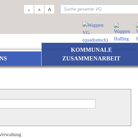
su
A
A
A
KOMMUNALE
NS
ZUSAMMENARBEIT
 Verwaltung