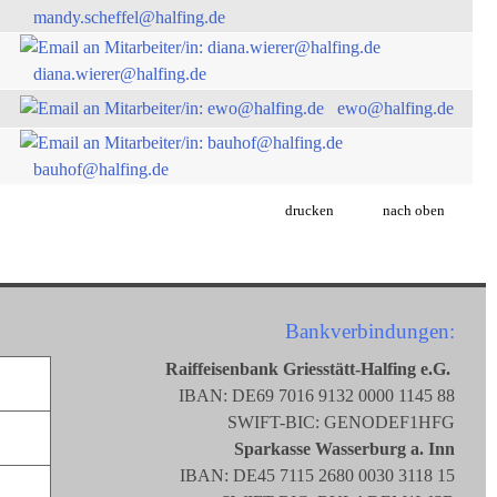
mandy.scheffel@halfing.de
diana.wierer@halfing.de
ewo@halfing.de
bauhof@halfing.de
drucken
nach oben
Bankverbindungen:
Raiffeisenbank Griesstätt-Halfing e.G.
IBAN: DE69 7016 9132 0000 1145 88
SWIFT-BIC: GENODEF1HFG
Sparkasse Wasserburg a. Inn
IBAN: DE45 7115 2680 0030 3118 15