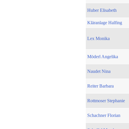
Huber Elisabeth
Kläranlage Halfing
Lex Monika
Möderl Angelika
Naudet Nina
Reiter Barbara
Rottmoser Stephanie
Schachner Florian