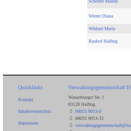
Scheffel Mandy
Wierer Diana
Winhart Maria
Bauhof Halfing
Quicklinks
Verwaltungsgemeinschaft H
Wasserburger Str. 1
Kontakt
83128 Halfing
Inhaltsverzeichnis
08055 9053-0
08055 9053-33
Impressum
verwaltungsgemeinschaft@hal