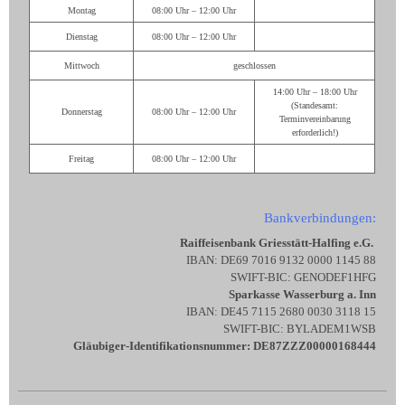
Montag
08:00 Uhr – 12:00 Uhr
Dienstag
08:00 Uhr – 12:00 Uhr
Mittwoch
geschlossen
14:00 Uhr – 18:00 Uhr
(Standesamt:
Donnerstag
08:00 Uhr – 12:00 Uhr
Terminvereinbarung
erforderlich!)
Freitag
08:00 Uhr – 12:00 Uhr
Bankverbindungen:
Raiffeisenbank Griesstätt-Halfing e.G.
IBAN: DE69 7016 9132 0000 1145 88
SWIFT-BIC: GENODEF1HFG
Sparkasse Wasserburg a. Inn
IBAN: DE45 7115 2680 0030 3118 15
SWIFT-BIC: BYLADEM1WSB
Gläubiger-Identifikationsnummer: DE87ZZZ00000168444