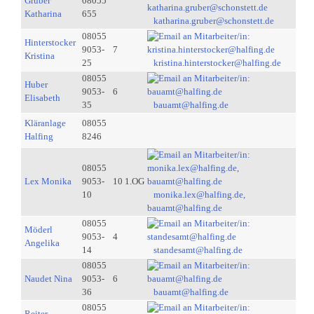
Gruber
08055
Katharina
655
katharina.gruber@schonstett.de
08055
Hinterstocker
9053-
7
Kristina
25
kristina.hinterstocker@halfing.de
08055
Huber
9053-
6
Elisabeth
35
bauamt@halfing.de
Kläranlage
08055
Halfing
8246
08055
Lex Monika
9053-
10 1.OG
10
monika.lex@halfing.de,
bauamt@halfing.de
08055
Möderl
9053-
4
Angelika
14
standesamt@halfing.de
08055
Naudet Nina
9053-
6
36
bauamt@halfing.de
08055
Reiter