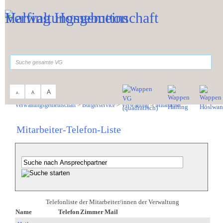
Zum Inhalt
,
zur Navigation
oder
zur Startseite
springen.
suchen
A
A
A
Sie sind hier:
Verwaltungsgemeinschaft
>
Bürgerservice
>
Verwaltung
>
Mitarbeiter
Mitarbeiter-Telefon-Liste
Telefonliste der Mitarbeiter/innen der Verwaltung
Name
Telefon
Zimmer
Mail