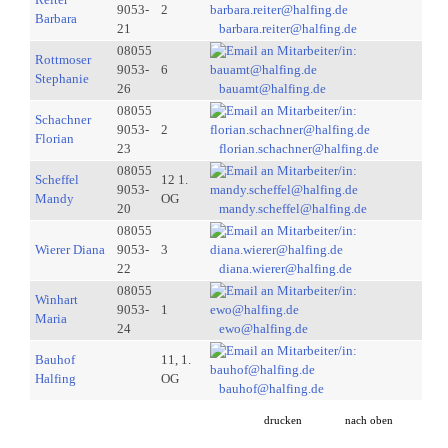
9053-
2
Barbara
21
barbara.reiter@halfing.de
08055
Rottmoser
9053-
6
Stephanie
26
bauamt@halfing.de
08055
Schachner
9053-
2
Florian
23
florian.schachner@halfing.de
08055
Scheffel
12 1.
9053-
Mandy
OG
20
mandy.scheffel@halfing.de
08055
Wierer Diana
9053-
3
22
diana.wierer@halfing.de
08055
Winhart
9053-
1
Maria
24
ewo@halfing.de
Bauhof
11, 1.
Halfing
OG
bauhof@halfing.de
drucken
nach oben