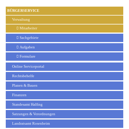
BÜRGERSERVICE
Verwaltung
Mitarbeiter
Sachgebiete
Aufgaben
Formulare
Online Serviceportal
Rechtsbehelfe
Planen & Bauen
Finanzen
Standesamt Halfing
Satzungen & Verordnungen
Landratsamt Rosenheim