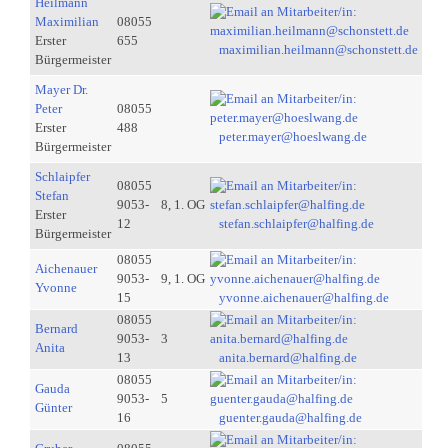
Heilmann
Maximilian
08055
Erster
655
maximilian.heilmann@schonstett.de
Bürgermeister
Mayer Dr.
Peter
08055
Erster
488
peter.mayer@hoeslwang.de
Bürgermeister
Schlaipfer
08055
Stefan
9053-
8, 1. OG
Erster
12
stefan.schlaipfer@halfing.de
Bürgermeister
08055
Aichenauer
9053-
9, 1. OG
Yvonne
15
yvonne.aichenauer@halfing.de
08055
Bernard
9053-
3
Anita
13
anita.bernard@halfing.de
08055
Gauda
9053-
5
Günter
16
guenter.gauda@halfing.de