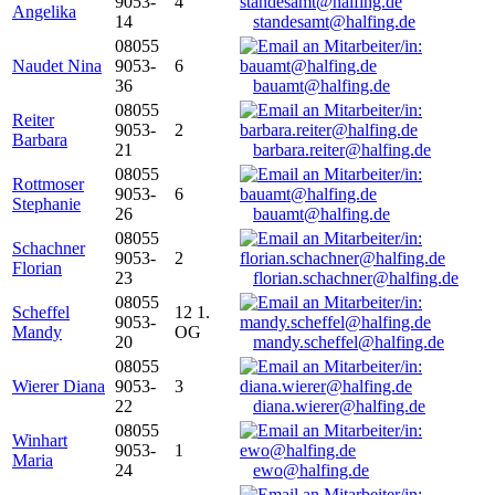
9053-
4
Angelika
14
standesamt@halfing.de
08055
Naudet Nina
9053-
6
36
bauamt@halfing.de
08055
Reiter
9053-
2
Barbara
21
barbara.reiter@halfing.de
08055
Rottmoser
9053-
6
Stephanie
26
bauamt@halfing.de
08055
Schachner
9053-
2
Florian
23
florian.schachner@halfing.de
08055
Scheffel
12 1.
9053-
Mandy
OG
20
mandy.scheffel@halfing.de
08055
Wierer Diana
9053-
3
22
diana.wierer@halfing.de
08055
Winhart
9053-
1
Maria
24
ewo@halfing.de