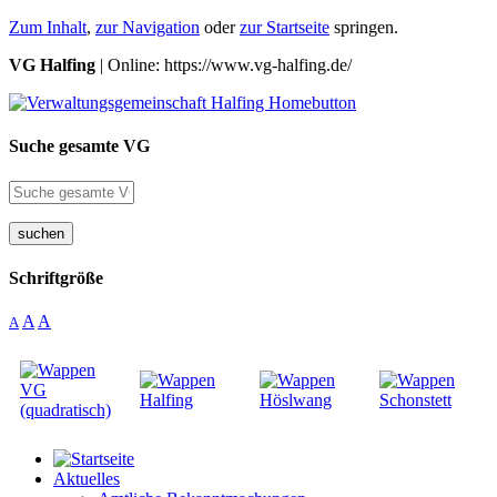
Zum Inhalt
,
zur Navigation
oder
zur Startseite
springen.
VG Halfing
| Online: https://www.vg-halfing.de/
Suche gesamte VG
suchen
Schriftgröße
A
A
A
Aktuelles