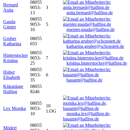
08055
Bernard
9053-
3
Anita
13
anita.bernard@halfing.de
08055
Gauda
9053-
5
Günter
16
guenter.gauda@halfing.de
Gruber
08055
Katharina
655
katharina.gruber@schonstett.de
08055
Hinterstocker
9053-
7
Kristina
25
kristina.hinterstocker@halfing.de
08055
Huber
9053-
6
Elisabeth
35
bauamt@halfing.de
Kläranlage
08055
Halfing
8246
08055
10
Lex Monika
9053-
1.OG
10
monika.lex@halfing.de,
bauamt@halfing.de
08055
Möderl