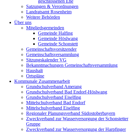
geschlossenen Ehe
Satzungen & Verordnungen
Landratsamt Rosenheim
Weitere Behörden
Über uns
Mitgliedsgemeinden
Gemeinde Halfing
Gemeinde Höslwang
Gemeinde Schonstett
Gemeinschaftsvorsitzender
Gemeinschaftsversammlung
Sitzungskalender VG
Bekanntmachungen Gemeinschaftsversammlung
Haushalt
Ortspläne
Kommunale Zusammenarbeit
Grundschulverband Amerang
Grundschulverband Bad Endorf-Höslwang
Grundschulverband Eiselfing
Mittelschulverband Bad Endorf
Mittelschulverband Eiselfing
Regionaler Planungsverband Südostoberbayern
Zweckverband zur Wasserversorgung der Schonstetter
Gruppe
Zweckverband zur Wasserversorgung der Harpfinger