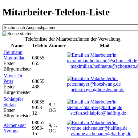
Mitarbeiter-Telefon-Liste
Telefonliste der Mitarbeiter/innen der Verwaltung
Name
Telefon
Zimmer
Mail
Heilmann
Maximilian
08055
Erster
655
maximilian.heilmann@schonstett.
Bürgermeister
Mayer Dr.
Peter
08055
Erster
488
peter.mayer@hoeslwang.de
Bürgermeister
Schlaipfer
08055
Stefan
8, 1.
9053-
Erster
OG
12
stefan.schlaipfer@halfing.de
Bürgermeister
08055
Aichenauer
9, 1.
9053-
Yvonne
OG
15
yvonne.aichenauer@halfing.de