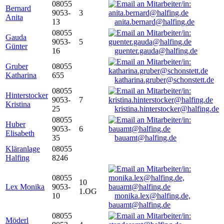
08055
Bernard
9053-
3
Anita
13
anita.bernard@halfing.de
08055
Gauda
9053-
5
Günter
16
guenter.gauda@halfing.de
Gruber
08055
Katharina
655
katharina.gruber@schonstett.de
08055
Hinterstocker
9053-
7
Kristina
25
kristina.hinterstocker@halfing.de
08055
Huber
9053-
6
Elisabeth
35
bauamt@halfing.de
Kläranlage
08055
Halfing
8246
08055
10
Lex Monika
9053-
1.OG
10
monika.lex@halfing.de,
bauamt@halfing.de
08055
Möderl