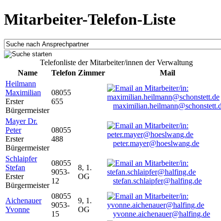
Mitarbeiter-Telefon-Liste
Telefonliste der Mitarbeiter/innen der Verwaltung
Name
Telefon
Zimmer
Mail
Heilmann
Maximilian
08055
Erster
655
maximilian.heilmann@schonstett.
Bürgermeister
Mayer Dr.
Peter
08055
Erster
488
peter.mayer@hoeslwang.de
Bürgermeister
Schlaipfer
08055
Stefan
8, 1.
9053-
Erster
OG
12
stefan.schlaipfer@halfing.de
Bürgermeister
08055
Aichenauer
9, 1.
9053-
Yvonne
OG
15
yvonne.aichenauer@halfing.de