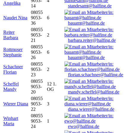
9053-
4
Angelika
14
standesamt@halfing.de
08055
Naudet Nina
9053-
6
36
bauamt@halfing.de
08055
Reiter
9053-
2
Barbara
21
barbara.reiter@halfing.de
08055
Rottmoser
9053-
6
Stephanie
26
bauamt@halfing.de
08055
Schachner
9053-
2
Florian
23
florian.schachner@halfing.de
08055
Scheffel
12 1.
9053-
Mandy
OG
20
mandy.scheffel@halfing.de
08055
Wierer Diana
9053-
3
22
diana.wierer@halfing.de
08055
Winhart
9053-
1
Maria
24
ewo@halfing.de