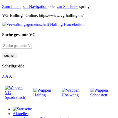
Zum Inhalt
,
zur Navigation
oder
zur Startseite
springen.
VG Halfing
| Online: https://www.vg-halfing.de/
Suche gesamte VG
suchen
Schriftgröße
A
A
A
Aktuelles