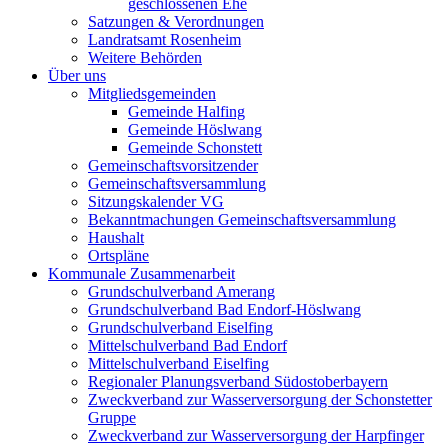
geschlossenen Ehe
Satzungen & Verordnungen
Landratsamt Rosenheim
Weitere Behörden
Über uns
Mitgliedsgemeinden
Gemeinde Halfing
Gemeinde Höslwang
Gemeinde Schonstett
Gemeinschaftsvorsitzender
Gemeinschaftsversammlung
Sitzungskalender VG
Bekanntmachungen Gemeinschaftsversammlung
Haushalt
Ortspläne
Kommunale Zusammenarbeit
Grundschulverband Amerang
Grundschulverband Bad Endorf-Höslwang
Grundschulverband Eiselfing
Mittelschulverband Bad Endorf
Mittelschulverband Eiselfing
Regionaler Planungsverband Südostoberbayern
Zweckverband zur Wasserversorgung der Schonstetter
Gruppe
Zweckverband zur Wasserversorgung der Harpfinger