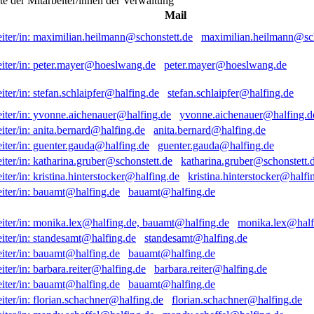
ste der Mitarbeiter/innen der Verwaltung
Mail
maximilian.heilmann@sch
peter.mayer@hoeslwang.de
stefan.schlaipfer@halfing.de
yvonne.aichenauer@halfing.d
anita.bernard@halfing.de
guenter.gauda@halfing.de
katharina.gruber@schonstett.
kristina.hinterstocker@halfi
bauamt@halfing.de
monika.lex@half
standesamt@halfing.de
bauamt@halfing.de
barbara.reiter@halfing.de
bauamt@halfing.de
florian.schachner@halfing.de