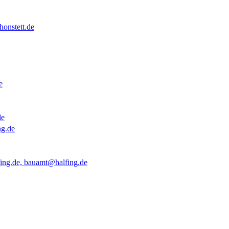
onstett.de
e
de
ng.de
ing.de, bauamt@halfing.de