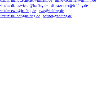
mandy.scheffel@halfing.de
diana.wierer@halfing.de
ewo@halfing.de
bauhof@halfing.de