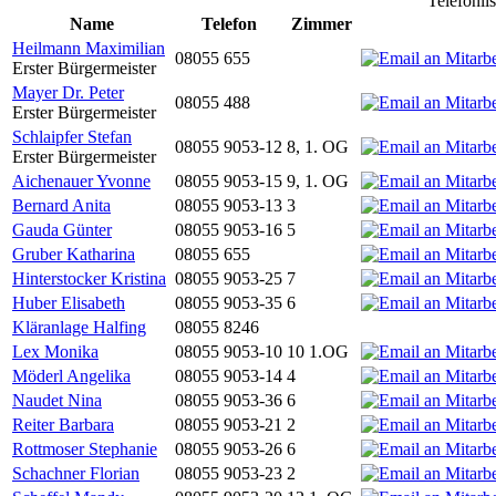
Telefonli
Name
Telefon
Zimmer
Heilmann Maximilian
08055 655
Erster Bürgermeister
Mayer Dr. Peter
08055 488
Erster Bürgermeister
Schlaipfer Stefan
08055 9053-12
8, 1. OG
Erster Bürgermeister
Aichenauer Yvonne
08055 9053-15
9, 1. OG
Bernard Anita
08055 9053-13
3
Gauda Günter
08055 9053-16
5
Gruber Katharina
08055 655
Hinterstocker Kristina
08055 9053-25
7
Huber Elisabeth
08055 9053-35
6
Kläranlage Halfing
08055 8246
Lex Monika
08055 9053-10
10 1.OG
Möderl Angelika
08055 9053-14
4
Naudet Nina
08055 9053-36
6
Reiter Barbara
08055 9053-21
2
Rottmoser Stephanie
08055 9053-26
6
Schachner Florian
08055 9053-23
2