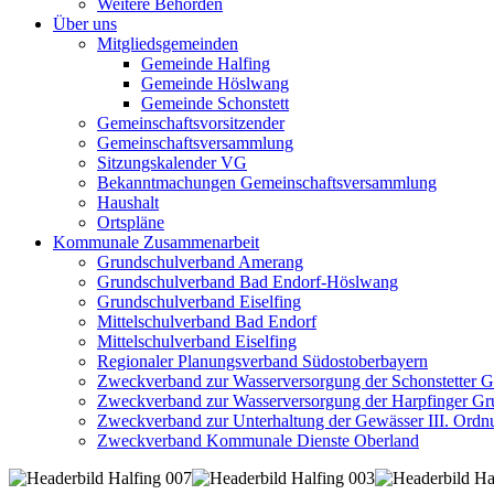
Weitere Behörden
Über uns
Mitgliedsgemeinden
Gemeinde Halfing
Gemeinde Höslwang
Gemeinde Schonstett
Gemeinschaftsvorsitzender
Gemeinschaftsversammlung
Sitzungskalender VG
Bekanntmachungen Gemeinschaftsversammlung
Haushalt
Ortspläne
Kommunale Zusammenarbeit
Grundschulverband Amerang
Grundschulverband Bad Endorf-Höslwang
Grundschulverband Eiselfing
Mittelschulverband Bad Endorf
Mittelschulverband Eiselfing
Regionaler Planungsverband Südostoberbayern
Zweckverband zur Wasserversorgung der Schonstetter 
Zweckverband zur Wasserversorgung der Harpfinger Gr
Zweckverband zur Unterhaltung der Gewässer III. Ordnu
Zweckverband Kommunale Dienste Oberland