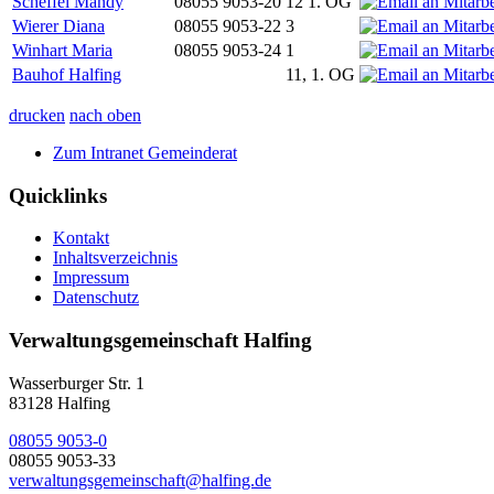
Scheffel Mandy
08055 9053-20
12 1. OG
Wierer Diana
08055 9053-22
3
Winhart Maria
08055 9053-24
1
Bauhof Halfing
11, 1. OG
drucken
nach oben
Zum Intranet Gemeinderat
Quicklinks
Kontakt
Inhaltsverzeichnis
Impressum
Datenschutz
Verwaltungsgemeinschaft Halfing
Wasserburger Str. 1
83128 Halfing
08055 9053-0
08055 9053-33
verwaltungsgemeinschaft@halfing.de