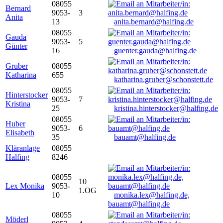
08055
Bernard
9053-
3
Anita
13
anita.bernard@halfing.de
08055
Gauda
9053-
5
Günter
16
guenter.gauda@halfing.de
Gruber
08055
Katharina
655
katharina.gruber@schonstett.de
08055
Hinterstocker
9053-
7
Kristina
25
kristina.hinterstocker@halfing.de
08055
Huber
9053-
6
Elisabeth
35
bauamt@halfing.de
Kläranlage
08055
Halfing
8246
08055
10
Lex Monika
9053-
1.OG
10
monika.lex@halfing.de,
bauamt@halfing.de
08055
Möderl