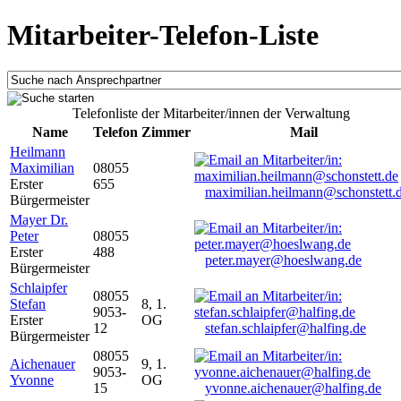
Mitarbeiter-Telefon-Liste
Telefonliste der Mitarbeiter/innen der Verwaltung
Name
Telefon
Zimmer
Mail
Heilmann
Maximilian
08055
Erster
655
maximilian.heilmann@schonstett.
Bürgermeister
Mayer Dr.
Peter
08055
Erster
488
peter.mayer@hoeslwang.de
Bürgermeister
Schlaipfer
08055
Stefan
8, 1.
9053-
Erster
OG
12
stefan.schlaipfer@halfing.de
Bürgermeister
08055
Aichenauer
9, 1.
9053-
Yvonne
OG
15
yvonne.aichenauer@halfing.de