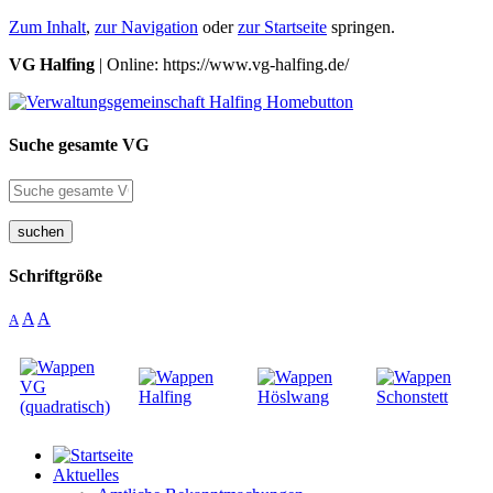
Zum Inhalt
,
zur Navigation
oder
zur Startseite
springen.
VG Halfing
| Online: https://www.vg-halfing.de/
Suche gesamte VG
suchen
Schriftgröße
A
A
A
Aktuelles