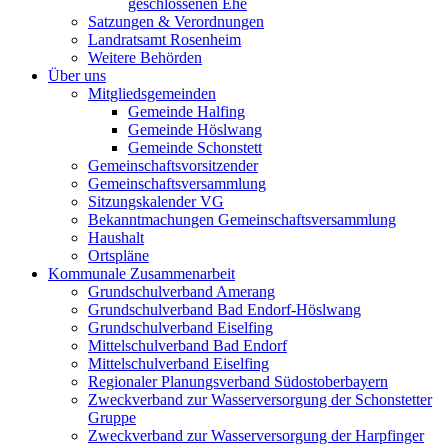
geschlossenen Ehe
Satzungen & Verordnungen
Landratsamt Rosenheim
Weitere Behörden
Über uns
Mitgliedsgemeinden
Gemeinde Halfing
Gemeinde Höslwang
Gemeinde Schonstett
Gemeinschaftsvorsitzender
Gemeinschaftsversammlung
Sitzungskalender VG
Bekanntmachungen Gemeinschaftsversammlung
Haushalt
Ortspläne
Kommunale Zusammenarbeit
Grundschulverband Amerang
Grundschulverband Bad Endorf-Höslwang
Grundschulverband Eiselfing
Mittelschulverband Bad Endorf
Mittelschulverband Eiselfing
Regionaler Planungsverband Südostoberbayern
Zweckverband zur Wasserversorgung der Schonstetter
Gruppe
Zweckverband zur Wasserversorgung der Harpfinger