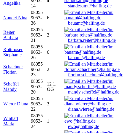
9053-
4
Angelika
14
standesamt@halfing.de
08055
Naudet Nina
9053-
6
36
bauamt@halfing.de
08055
Reiter
9053-
2
Barbara
21
barbara.reiter@halfing.de
08055
Rottmoser
9053-
6
Stephanie
26
bauamt@halfing.de
08055
Schachner
9053-
2
Florian
23
florian.schachner@halfing.de
08055
Scheffel
12 1.
9053-
Mandy
OG
20
mandy.scheffel@halfing.de
08055
Wierer Diana
9053-
3
22
diana.wierer@halfing.de
08055
Winhart
9053-
1
Maria
24
ewo@halfing.de