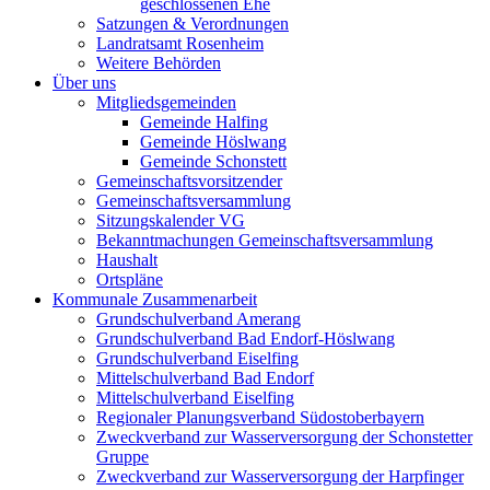
geschlossenen Ehe
Satzungen & Verordnungen
Landratsamt Rosenheim
Weitere Behörden
Über uns
Mitgliedsgemeinden
Gemeinde Halfing
Gemeinde Höslwang
Gemeinde Schonstett
Gemeinschaftsvorsitzender
Gemeinschaftsversammlung
Sitzungskalender VG
Bekanntmachungen Gemeinschaftsversammlung
Haushalt
Ortspläne
Kommunale Zusammenarbeit
Grundschulverband Amerang
Grundschulverband Bad Endorf-Höslwang
Grundschulverband Eiselfing
Mittelschulverband Bad Endorf
Mittelschulverband Eiselfing
Regionaler Planungsverband Südostoberbayern
Zweckverband zur Wasserversorgung der Schonstetter
Gruppe
Zweckverband zur Wasserversorgung der Harpfinger