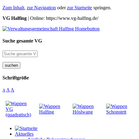
Zum Inhalt
,
zur Navigation
oder
zur Startseite
springen.
VG Halfing
| Online: https://www.vg-halfing.de/
Suche gesamte VG
suchen
Schriftgröße
A
A
A
Aktuelles