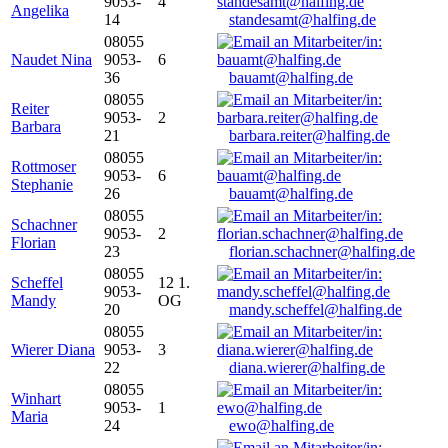
9053-
4
Angelika
14
standesamt@halfing.de
08055
Naudet Nina
9053-
6
36
bauamt@halfing.de
08055
Reiter
9053-
2
Barbara
21
barbara.reiter@halfing.de
08055
Rottmoser
9053-
6
Stephanie
26
bauamt@halfing.de
08055
Schachner
9053-
2
Florian
23
florian.schachner@halfing.de
08055
Scheffel
12 1.
9053-
Mandy
OG
20
mandy.scheffel@halfing.de
08055
Wierer Diana
9053-
3
22
diana.wierer@halfing.de
08055
Winhart
9053-
1
Maria
24
ewo@halfing.de