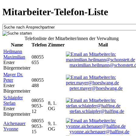
Mitarbeiter-Telefon-Liste
Telefonliste der Mitarbeiter/innen der Verwaltung
Name
Telefon
Zimmer
Mail
Heilmann
Maximilian
08055
Erster
655
maximilian.heilmann@schonstett.
Bürgermeister
Mayer Dr.
Peter
08055
Erster
488
peter.mayer@hoeslwang.de
Bürgermeister
Schlaipfer
08055
Stefan
8, 1.
9053-
Erster
OG
12
stefan.schlaipfer@halfing.de
Bürgermeister
08055
Aichenauer
9, 1.
9053-
Yvonne
OG
15
yvonne.aichenauer@halfing.de