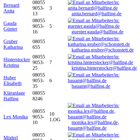
08055
Bernard
9053-
3
Anita
13
anita.bernard@halfing.de
08055
Gauda
9053-
5
Günter
16
guenter.gauda@halfing.de
Gruber
08055
Katharina
655
katharina.gruber@schonstett.de
08055
Hinterstocker
9053-
7
Kristina
25
kristina.hinterstocker@halfing.de
08055
Huber
9053-
6
Elisabeth
35
bauamt@halfing.de
Kläranlage
08055
Halfing
8246
08055
10
Lex Monika
9053-
1.OG
10
monika.lex@halfing.de,
bauamt@halfing.de
08055
Möderl