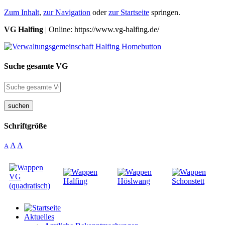
Zum Inhalt
,
zur Navigation
oder
zur Startseite
springen.
VG Halfing
| Online: https://www.vg-halfing.de/
Suche gesamte VG
suchen
Schriftgröße
A
A
A
Aktuelles