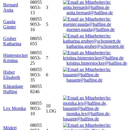
08055
Bernard
9053-
3
Anita
13
anita.bernard@halfing.de
08055
Gauda
9053-
5
Günter
16
guenter.gauda@halfing.de
Gruber
08055
Katharina
655
katharina.gruber@schonstett.de
08055
Hinterstocker
9053-
7
Kristina
25
kristina.hinterstocker@halfing.de
08055
Huber
9053-
6
Elisabeth
35
bauamt@halfing.de
Kläranlage
08055
Halfing
8246
08055
10
Lex Monika
9053-
1.OG
10
monika.lex@halfing.de,
bauamt@halfing.de
08055
Möderl