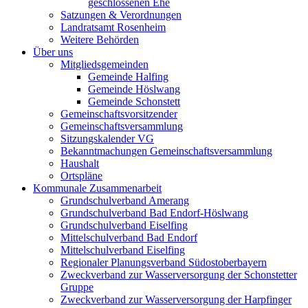
geschlossenen Ehe
Satzungen & Verordnungen
Landratsamt Rosenheim
Weitere Behörden
Über uns
Mitgliedsgemeinden
Gemeinde Halfing
Gemeinde Höslwang
Gemeinde Schonstett
Gemeinschaftsvorsitzender
Gemeinschaftsversammlung
Sitzungskalender VG
Bekanntmachungen Gemeinschaftsversammlung
Haushalt
Ortspläne
Kommunale Zusammenarbeit
Grundschulverband Amerang
Grundschulverband Bad Endorf-Höslwang
Grundschulverband Eiselfing
Mittelschulverband Bad Endorf
Mittelschulverband Eiselfing
Regionaler Planungsverband Südostoberbayern
Zweckverband zur Wasserversorgung der Schonstetter
Gruppe
Zweckverband zur Wasserversorgung der Harpfinger