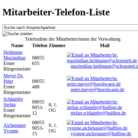
Mitarbeiter-Telefon-Liste
Telefonliste der Mitarbeiter/innen der Verwaltung
Name
Telefon
Zimmer
Mail
Heilmann
Maximilian
08055
Erster
655
maximilian.heilmann@schonstett.
Bürgermeister
Mayer Dr.
Peter
08055
Erster
488
peter.mayer@hoeslwang.de
Bürgermeister
Schlaipfer
08055
Stefan
8, 1.
9053-
Erster
OG
12
stefan.schlaipfer@halfing.de
Bürgermeister
08055
Aichenauer
9, 1.
9053-
Yvonne
OG
15
yvonne.aichenauer@halfing.de