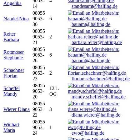
9053-
4
Angelika
14
standesamt@halfing.de
08055
Naudet Nina
9053-
6
36
bauamt@halfing.de
08055
Reiter
9053-
2
Barbara
21
barbara.reiter@halfing.de
08055
Rottmoser
9053-
6
Stephanie
26
bauamt@halfing.de
08055
Schachner
9053-
2
Florian
23
florian.schachner@halfing.de
08055
Scheffel
12 1.
9053-
Mandy
OG
20
mandy.scheffel@halfing.de
08055
Wierer Diana
9053-
3
22
diana.wierer@halfing.de
08055
Winhart
9053-
1
Maria
24
ewo@halfing.de