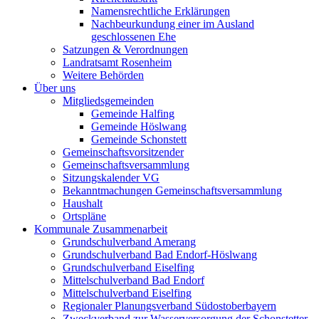
Namensrechtliche Erklärungen
Nachbeurkundung einer im Ausland
geschlossenen Ehe
Satzungen & Verordnungen
Landratsamt Rosenheim
Weitere Behörden
Über uns
Mitgliedsgemeinden
Gemeinde Halfing
Gemeinde Höslwang
Gemeinde Schonstett
Gemeinschaftsvorsitzender
Gemeinschaftsversammlung
Sitzungskalender VG
Bekanntmachungen Gemeinschaftsversammlung
Haushalt
Ortspläne
Kommunale Zusammenarbeit
Grundschulverband Amerang
Grundschulverband Bad Endorf-Höslwang
Grundschulverband Eiselfing
Mittelschulverband Bad Endorf
Mittelschulverband Eiselfing
Regionaler Planungsverband Südostoberbayern
Zweckverband zur Wasserversorgung der Schonstetter