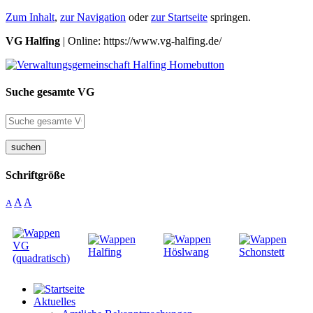
Zum Inhalt
,
zur Navigation
oder
zur Startseite
springen.
VG Halfing
| Online: https://www.vg-halfing.de/
Suche gesamte VG
suchen
Schriftgröße
A
A
A
Aktuelles