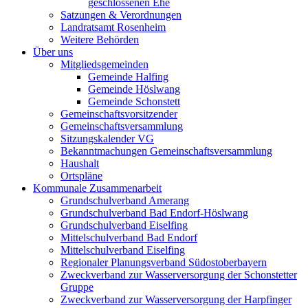
geschlossenen Ehe
Satzungen & Verordnungen
Landratsamt Rosenheim
Weitere Behörden
Über uns
Mitgliedsgemeinden
Gemeinde Halfing
Gemeinde Höslwang
Gemeinde Schonstett
Gemeinschaftsvorsitzender
Gemeinschaftsversammlung
Sitzungskalender VG
Bekanntmachungen Gemeinschaftsversammlung
Haushalt
Ortspläne
Kommunale Zusammenarbeit
Grundschulverband Amerang
Grundschulverband Bad Endorf-Höslwang
Grundschulverband Eiselfing
Mittelschulverband Bad Endorf
Mittelschulverband Eiselfing
Regionaler Planungsverband Südostoberbayern
Zweckverband zur Wasserversorgung der Schonstetter
Gruppe
Zweckverband zur Wasserversorgung der Harpfinger