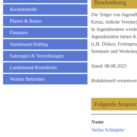
Beschreibung
Rechtsbehelfe
Die Träger von Jugendf
Planen & Bauen
Kreuz, örtliche Vereine
In Jugendzentren werden
Finanzen
Jugendzentren bieten K
(z.B. Diskos, Ferienpro
Standesamt Halfing
Seminare und Workshops 
Satzungen & Verordnungen
Stand: 08.08.2025
Landratsamt Rosenheim
Weitere Behörden
Redaktionell verantwort
Folgende Ansprech
Name
Stefan Schlaipfer