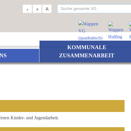
su
A
A
A
KOMMUNALE
NS
ZUSAMMENARBEIT
ffenen Kinder- und Jugendarbeit.