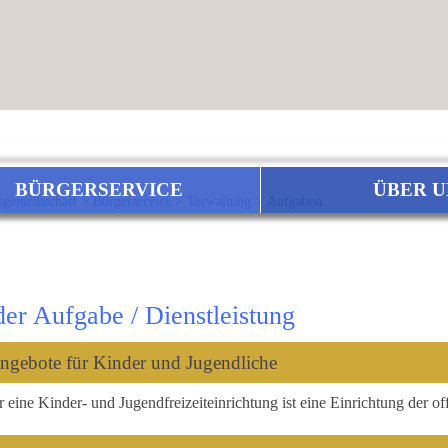
BÜRGERSERVICE
ÜBER U
sgemeinschaft
>
Bürgerservice
>
Verwaltung
>
Aufgaben
 der Aufgabe / Dienstleistung
ngebote für Kinder und Jugendliche
eine Kinder- und Jugendfreizeiteinrichtung ist eine Einrichtung der o