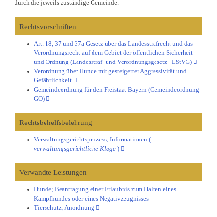
durch die jeweils zuständige Gemeinde.
Rechtsvorschriften
Art. 18, 37 und 37a Gesetz über das Landesstrafrecht und das
Verordnungsrecht auf dem Gebiet der öffentlichen Sicherheit
und Ordnung (Landesstraf- und Verordnungsgesetz - LStVG)
Verordnung über Hunde mit gesteigerter Aggressivität und
Gefährlichkeit
Gemeindeordnung für den Freistaat Bayern (Gemeindeordnung -
GO)
Rechtsbehelfsbelehrung
Verwaltungsgerichtsprozess; Informationen (
verwaltungsgerichtliche Klage
)
Verwandte Leistungen
Hunde; Beantragung einer Erlaubnis zum Halten eines
Kampfhundes oder eines Negativzeugnisses
Tierschutz; Anordnung