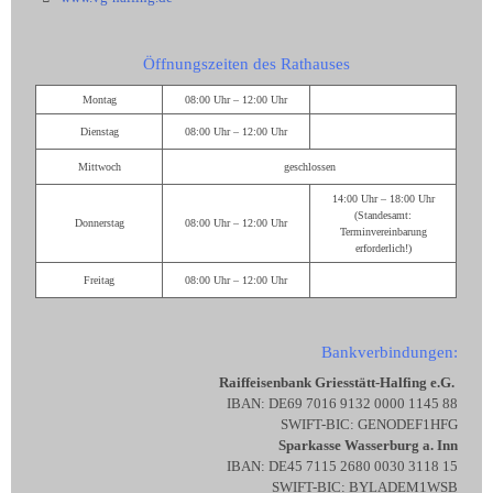
Öffnungszeiten des Rathauses
Montag
08:00 Uhr – 12:00 Uhr
Dienstag
08:00 Uhr – 12:00 Uhr
Mittwoch
geschlossen
14:00 Uhr – 18:00 Uhr
(Standesamt:
Donnerstag
08:00 Uhr – 12:00 Uhr
Terminvereinbarung
erforderlich!)
Freitag
08:00 Uhr – 12:00 Uhr
Bankverbindungen:
Raiffeisenbank Griesstätt-Halfing e.G.
IBAN: DE69 7016 9132 0000 1145 88
SWIFT-BIC: GENODEF1HFG
Sparkasse Wasserburg a. Inn
IBAN: DE45 7115 2680 0030 3118 15
SWIFT-BIC: BYLADEM1WSB