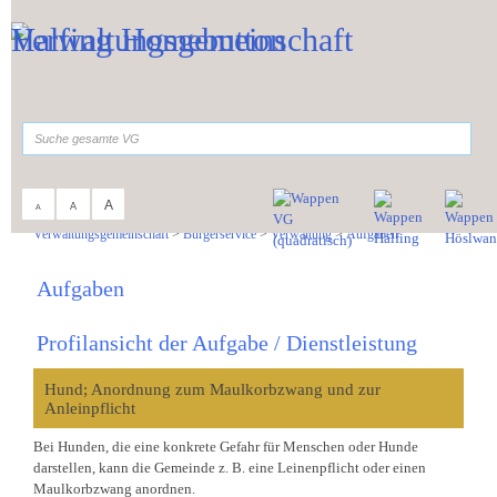
Zum Inhalt
,
zur Navigation
oder
zur Startseite
springen.
suchen
A
A
A
Sie sind hier:
Verwaltungsgemeinschaft
>
Bürgerservice
>
Verwaltung
>
Aufgaben
Aufgaben
Profilansicht der Aufgabe / Dienstleistung
Hund; Anordnung zum Maulkorbzwang und zur
Anleinpflicht
Bei Hunden, die eine konkrete Gefahr für Menschen oder Hunde
darstellen, kann die Gemeinde z. B. eine Leinenpflicht oder einen
Maulkorbzwang anordnen.