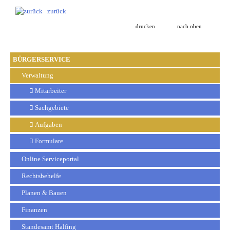
zurück
drucken
nach oben
BÜRGERSERVICE
Verwaltung
Mitarbeiter
Sachgebiete
Aufgaben
Formulare
Online Serviceportal
Rechtsbehelfe
Planen & Bauen
Finanzen
Standesamt Halfing