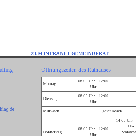
ZUM INTRANET GEMEINDERAT
alfing
Öffnungszeiten des Rathauses
08:00 Uhr – 12:00
Montag
Uhr
08:00 Uhr – 12:00
Dienstag
Uhr
fing.de
Mittwoch
geschlossen
14:00 Uhr –
Uhr
08:00 Uhr – 12:00
Donnerstag
(Standes
Uhr