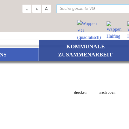
su
A
A
A
KOMMUNALE
NS
ZUSAMMENARBEIT
drucken
nach oben