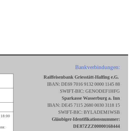
Bankverbindungen:
Raiffeisenbank Griesstätt-Halfing e.G.
IBAN: DE69 7016 9132 0000 1145 88
SWIFT-BIC: GENODEF1HFG
Sparkasse Wasserburg a. Inn
IBAN: DE45 7115 2680 0030 3118 15
SWIFT-BIC: BYLADEM1WSB
 18:00
Gläubiger-Identifikationsnummer:
DE87ZZZ00000168444
amt: