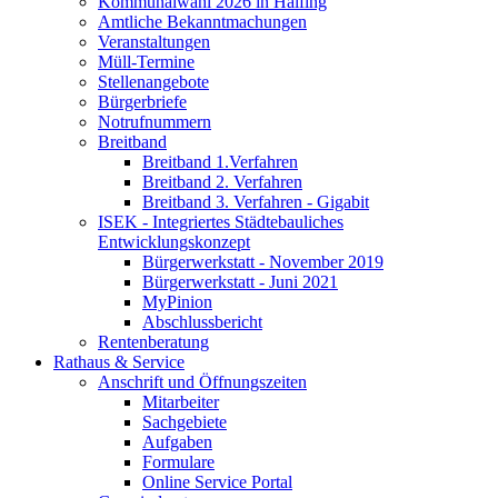
Kommunalwahl 2026 in Halfing
Amtliche Bekanntmachungen
Veranstaltungen
Müll-Termine
Stellenangebote
Bürgerbriefe
Notrufnummern
Breitband
Breitband 1.Verfahren
Breitband 2. Verfahren
Breitband 3. Verfahren - Gigabit
ISEK - Integriertes Städtebauliches
Entwicklungskonzept
Bürgerwerkstatt - November 2019
Bürgerwerkstatt - Juni 2021
MyPinion
Abschlussbericht
Rentenberatung
Rathaus & Service
Anschrift und Öffnungszeiten
Mitarbeiter
Sachgebiete
Aufgaben
Formulare
Online Service Portal