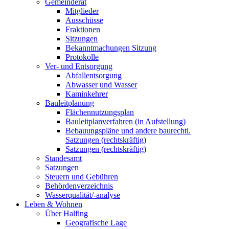
Gemeinderat
Mitglieder
Ausschüsse
Fraktionen
Sitzungen
Bekanntmachungen Sitzung
Protokolle
Ver- und Entsorgung
Abfallentsorgung
Abwasser und Wasser
Kaminkehrer
Bauleitplanung
Flächennutzungsplan
Bauleitplanverfahren (in Aufstellung)
Bebauungspläne und andere baurechtl.
Satzungen (rechtskräftig)
Satzungen (rechtskräftig)
Standesamt
Satzungen
Steuern und Gebühren
Behördenverzeichnis
Wasserqualität/-analyse
Leben & Wohnen
Über Halfing
Geografische Lage