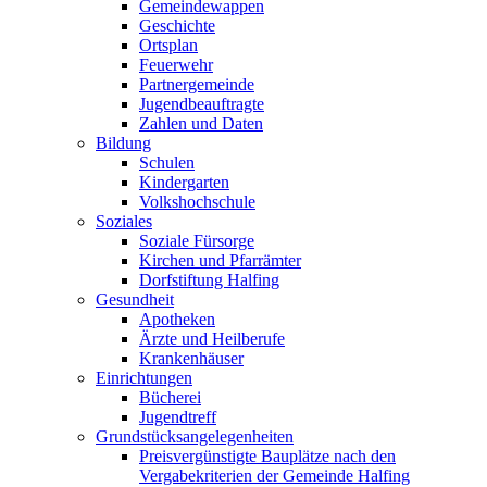
Gemeindewappen
Geschichte
Ortsplan
Feuerwehr
Partnergemeinde
Jugendbeauftragte
Zahlen und Daten
Bildung
Schulen
Kindergarten
Volkshochschule
Soziales
Soziale Fürsorge
Kirchen und Pfarrämter
Dorfstiftung Halfing
Gesundheit
Apotheken
Ärzte und Heilberufe
Krankenhäuser
Einrichtungen
Bücherei
Jugendtreff
Grundstücksangelegenheiten
Preisvergünstigte Bauplätze nach den
Vergabekriterien der Gemeinde Halfing