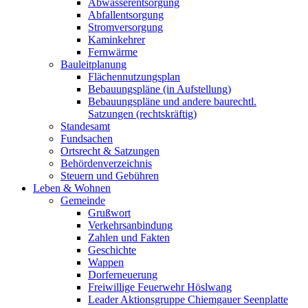
Abwasserentsorgung
Abfallentsorgung
Stromversorgung
Kaminkehrer
Fernwärme
Bauleitplanung
Flächennutzungsplan
Bebauungspläne (in Aufstellung)
Bebauungspläne und andere baurechtl.
Satzungen (rechtskräftig)
Standesamt
Fundsachen
Ortsrecht & Satzungen
Behördenverzeichnis
Steuern und Gebühren
Leben & Wohnen
Gemeinde
Grußwort
Verkehrsanbindung
Zahlen und Fakten
Geschichte
Wappen
Dorferneuerung
Freiwillige Feuerwehr Höslwang
Leader Aktionsgruppe Chiemgauer Seenplatte