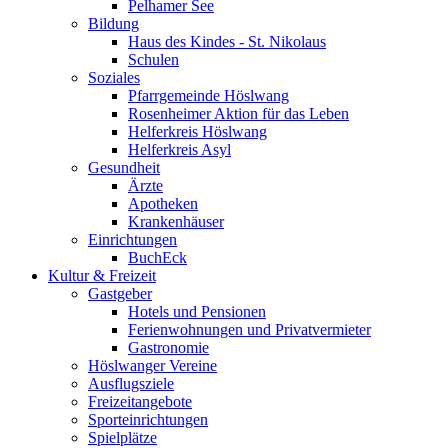
Pelhamer See
Bildung
Haus des Kindes - St. Nikolaus
Schulen
Soziales
Pfarrgemeinde Höslwang
Rosenheimer Aktion für das Leben
Helferkreis Höslwang
Helferkreis Asyl
Gesundheit
Ärzte
Apotheken
Krankenhäuser
Einrichtungen
BuchEck
Kultur & Freizeit
Gastgeber
Hotels und Pensionen
Ferienwohnungen und Privatvermieter
Gastronomie
Höslwanger Vereine
Ausflugsziele
Freizeitangebote
Sporteinrichtungen
Spielplätze