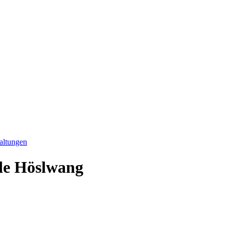
altungen
de Höslwang