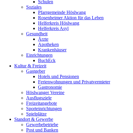
Schulen
Soziales
Pfarrgemeinde Höslwang
Rosenheimer Aktion für das Leben
Helferkreis Höslwang
Helferkreis Asyl
Gesundheit
Ärzte
Apotheken
Krankenhäuser
Einrichtungen
BuchEck
Kultur & Freizeit
Gastgeber
Hotels und Pensionen
Ferienwohnungen und Privatvermieter
Gastronomie
Höslwanger Vereine
Ausflugsziele
Freizeitangebote
Sporteinrichtungen
Spielplätze
Standort & Gewerbe
Gewerbebetriebe
Post und Banken