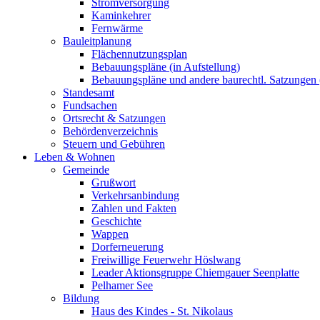
Stromversorgung
Kaminkehrer
Fernwärme
Bauleitplanung
Flächennutzungsplan
Bebauungspläne (in Aufstellung)
Bebauungspläne und andere baurechtl. Satzungen (
Standesamt
Fundsachen
Ortsrecht & Satzungen
Behördenverzeichnis
Steuern und Gebühren
Leben & Wohnen
Gemeinde
Grußwort
Verkehrsanbindung
Zahlen und Fakten
Geschichte
Wappen
Dorferneuerung
Freiwillige Feuerwehr Höslwang
Leader Aktionsgruppe Chiemgauer Seenplatte
Pelhamer See
Bildung
Haus des Kindes - St. Nikolaus